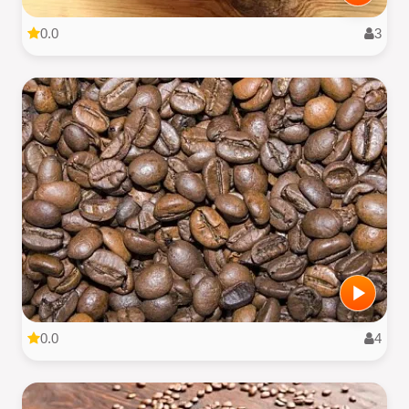
0.0
3
0.0
4