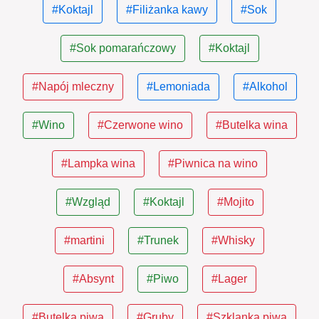
#Koktajl
#Filiżanka kawy
#Sok
#Sok pomarańczowy
#Koktajl
#Napój mleczny
#Lemoniada
#Alkohol
#Wino
#Czerwone wino
#Butelka wina
#Lampka wina
#Piwnica na wino
#Wzgląd
#Koktajl
#Mojito
#martini
#Trunek
#Whisky
#Absynt
#Piwo
#Lager
#Butelka piwa
#Gruby
#Szklanka piwa