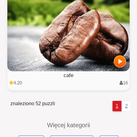
cafe
4.20
16
znaleziono 52 puzzli
1
2
Więcej kategorii