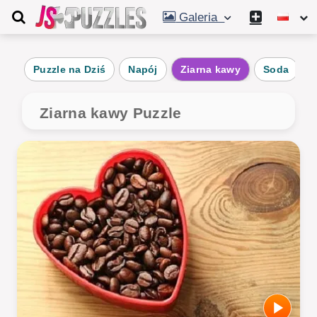
Galeria
Puzzle na Dziś
Napój
Ziarna kawy
Soda
m
Ziarna kawy Puzzle