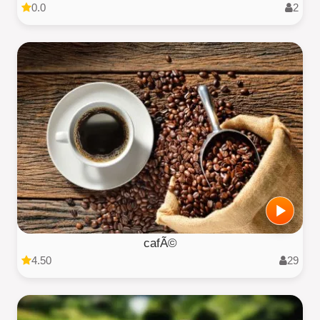
0.0
2
cafÃ©
4.50
29