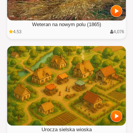
Weteran na nowym polu (1865)
4.53
4,076
Urocza sielska wioska