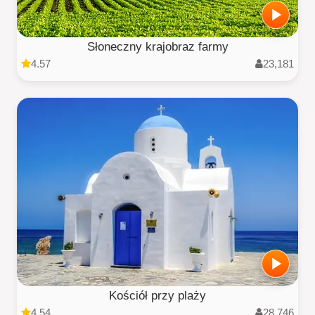
Słoneczny krajobraz farmy
4.57
23,181
Kościół przy plaży
4.54
28,746