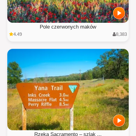
Pole czerwonych maków
4.49
8,383
Rzeka Sacramento – szlak ...