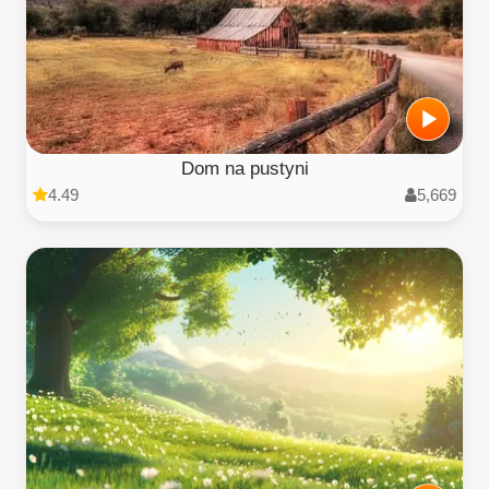
Dom na pustyni
4.49
5,669