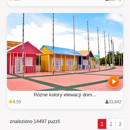
Różne kolory elewacji dom...
4.59
33,842
znaleziono 14497 puzzli
1
2
3