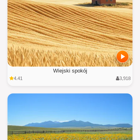
Wiejski spokój
4.41
3,918