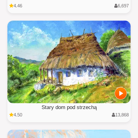
4.46
6,697
Stary dom pod strzechą
4.50
13,868