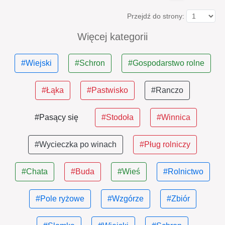
Przejdź do strony:
Więcej kategorii
#Wiejski
#Schron
#Gospodarstwo rolne
#Łąka
#Pastwisko
#Ranczo
#Pasący się
#Stodoła
#Winnica
#Wycieczka po winach
#Pług rolniczy
#Chata
#Buda
#Wieś
#Rolnictwo
#Pole ryżowe
#Wzgórze
#Zbiór