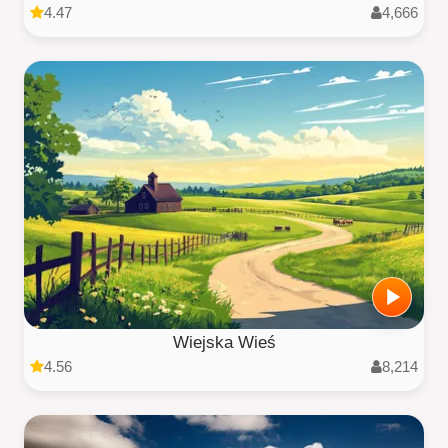
4.47
4,666
Wiejska Wieś
4.56
8,214