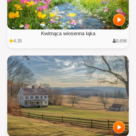
Kwitnąca wiosenna łąka
4.35
8,696