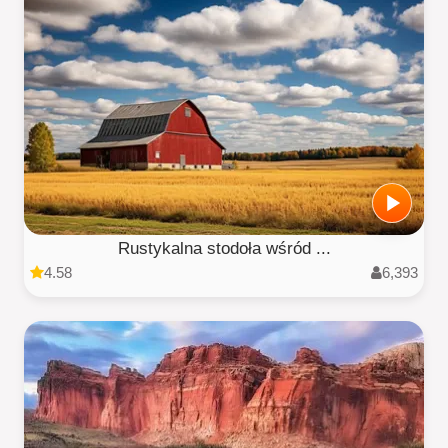
Rustykalna stodoła wśród ...
4.58
6,393