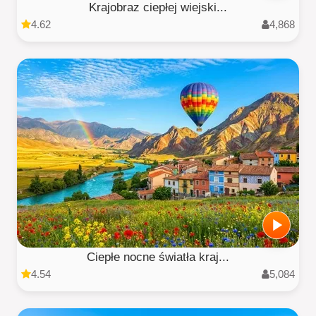
Krajobraz ciepłej wiejski...
4.62
4,868
Ciepłe nocne światła kraj...
4.54
5,084