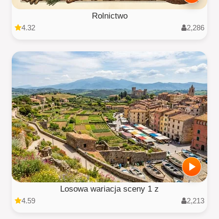
Rolnictwo
4.32
2,286
Losowa wariacja sceny 1 z
4.59
2,213