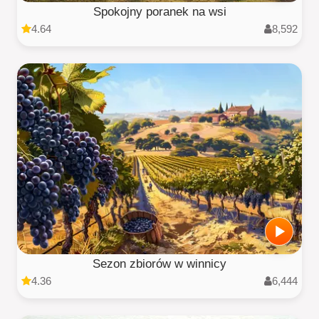
Spokojny poranek na wsi
4.64
8,592
Sezon zbiorów w winnicy
4.36
6,444