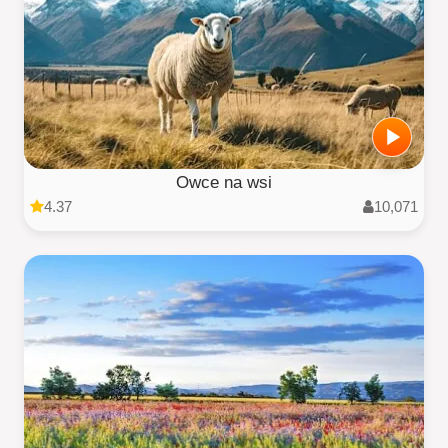
Owce na wsi
4.37
10,071