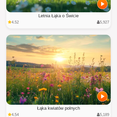
Letnia Łąka o Świcie
4.52
5,927
Łąka kwiatów polnych
4.54
5,189