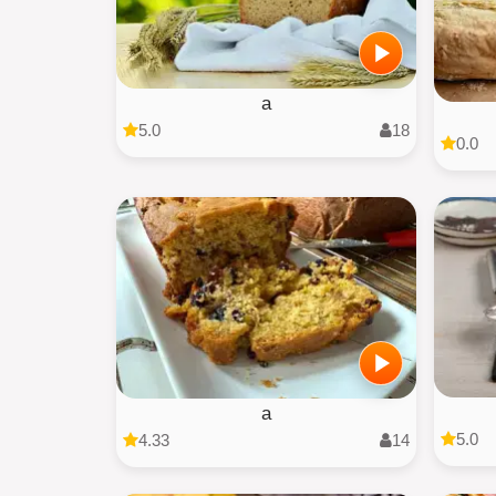
a
5.0
18
0.0
a
5.0
4.33
14