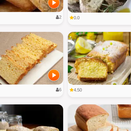
2
0.0
6
4.50