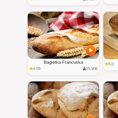
Bagietka Francuska
5.0
4.59
25,908