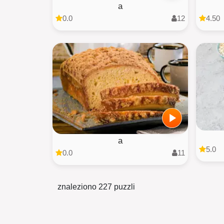
a
0.0
12
4.50
a
5.0
0.0
11
znaleziono 227 puzzli