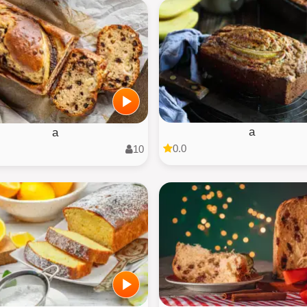
a
a
0.0
10