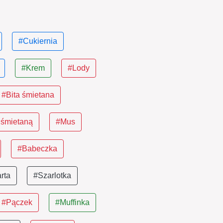
#Cukiernia
#Krem
#Lody
#Bita śmietana
 śmietaną
#Mus
#Babeczka
arta
#Szarlotka
#Pączek
#Muffinka