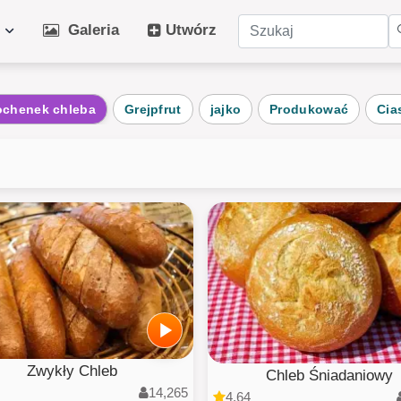
e
Galeria
Utwórz
rne Kategorie
chenek chleba
Grejpfrut
jajko
Produkować
Cia
iś
Sztuka
Ko
zęta
Zima
pla
ość
Pies
Ow
braz
Roślina
Po
o
Architektura
Puz
i
AI Art
Wsz
Zwykły Chleb
Chleb Śniadaniowy
14,265
4.64