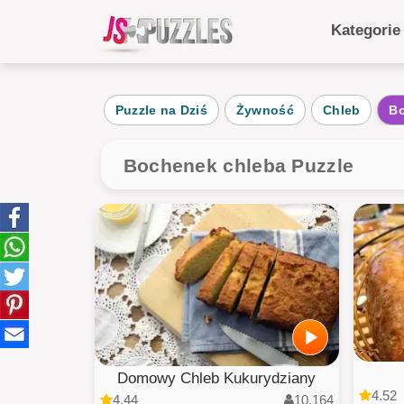
Kategori
Popula
Puzzle na Dziś
Żywność
Chleb
Bo
Na Dz
Zwier
Bochenek chleba Puzzle
Żywn
Krajo
Ciast
Dziec
Domowy Chleb Kukurydziany
4.52
4.44
10,164