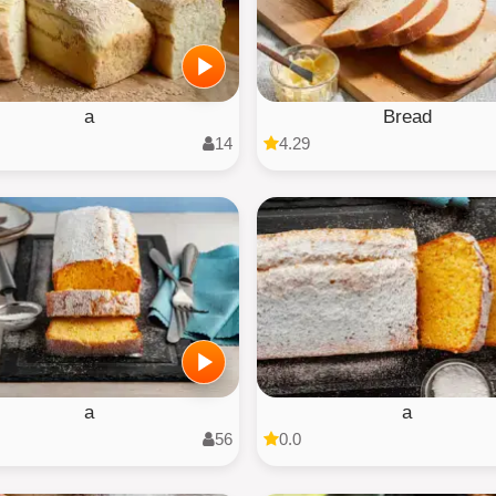
a
Bread
14
4.29
a
a
56
0.0