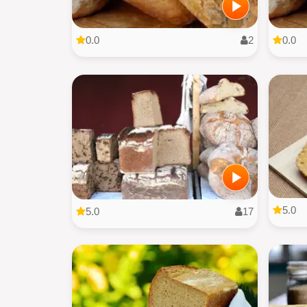
0.0
2
0.0
5.0
5.0
17