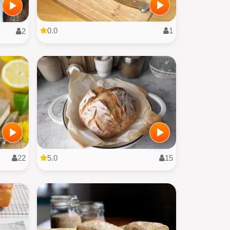
0.0
1
2
22
5.0
15