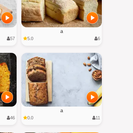
a
57
5.0
6
a
46
0.0
11