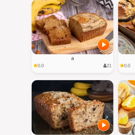
a
0.0
21
0.0