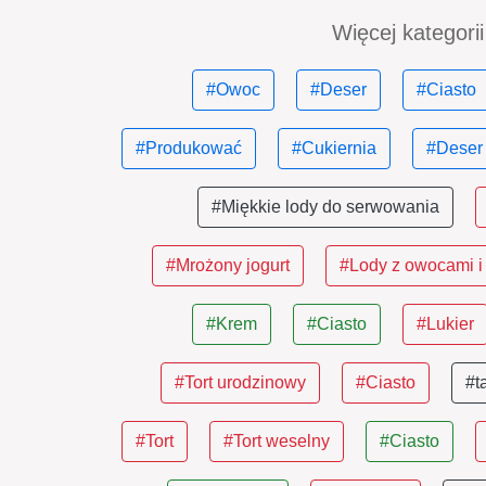
Więcej kategorii
#Owoc
#Deser
#Ciasto
#Produkować
#Cukiernia
#Deser
#Miękkie lody do serwowania
#Mrożony jogurt
#Lody z owocami i
#Krem
#Ciasto
#Lukier
#Tort urodzinowy
#Ciasto
#t
#Tort
#Tort weselny
#Ciasto