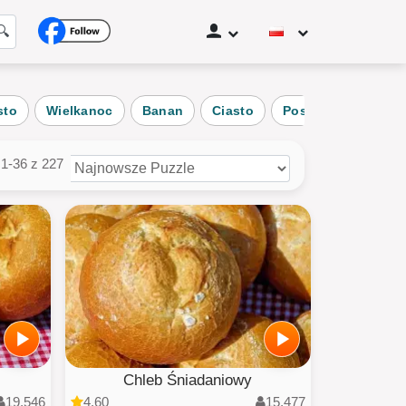
🔍
sto
Wielkanoc
Banan
Ciasto
Posiłek
Jesień
t
ża
1-36 z 227
oc
jazd
zle Użytkownika
ystkie kategorie
Chleb Śniadaniowy
19,546
4.60
15,477