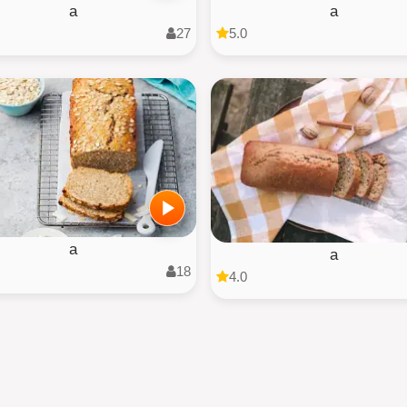
a
a
27
5.0
a
a
18
4.0