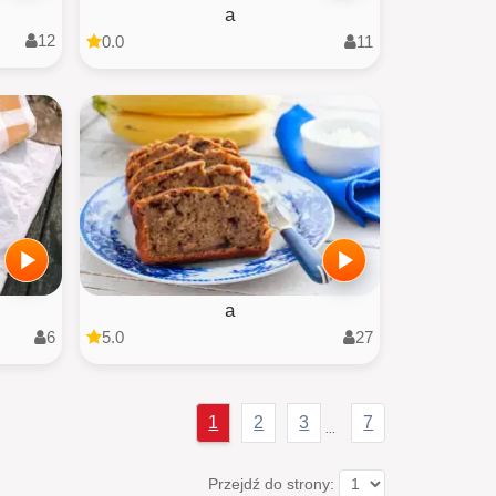
a
12
0.0
11
a
6
5.0
27
1
2
3
7
...
Przejdź do strony: