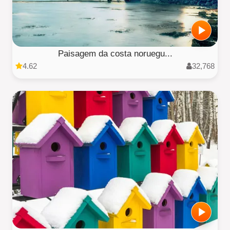
Paisagem da costa noruegu...
4.62
32,768