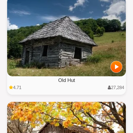
Old Hut
4.71
27,284