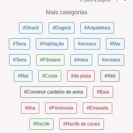
Ir para a página:
Mais categorias
#Shack
#Dugout
#Arquitetura
#Terra
#Habitação
#oceano
#Mar
#Terra
#Pântano
#Areia
#oceano
#Mar
#Costa
#de praia
#Atol
#Construir castelos de areia
#Baía
#ilha
#Península
#Enseada
#Recife
#Recife de corais