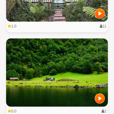
1.0
11
0.0
2