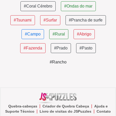
#Coral Cérebro
#Ondas do mar
#Tsunami
#Surfar
#Prancha de surfe
#Campo
#Rural
#Abrigo
#Fazenda
#Prado
#Pasto
#Rancho
|
|
Quebra-cabeças
Criador de Quebra Cabeça
Ajuda e
|
|
Suporte Técnico
Livro de visitas do JSPuzzles
Contato