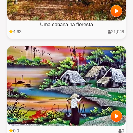
Uma cabana na floresta
4.63
21,049
0.0
0