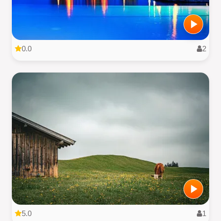
0.0
2
5.0
1