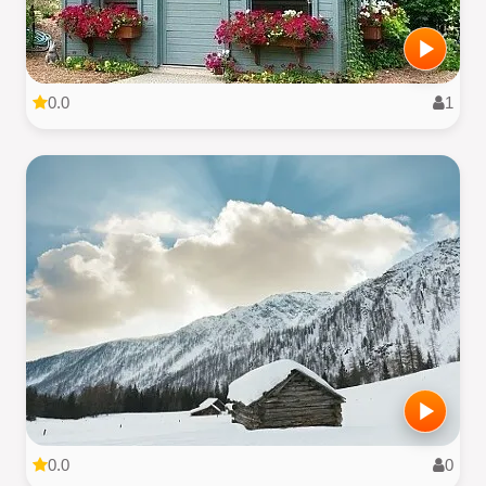
0.0
1
0.0
0