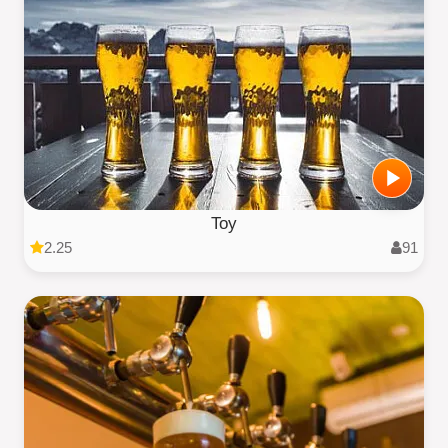
Toy
2.25
91