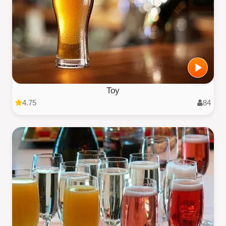
Toy
4.75
84