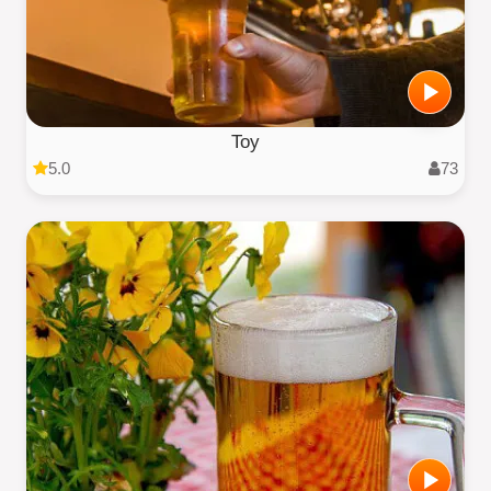
Toy
5.0
73