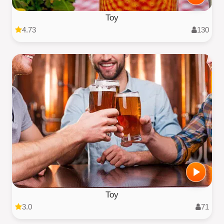
Toy
4.73
130
Toy
3.0
71