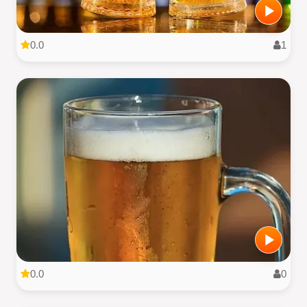
0.0
1
0.0
0