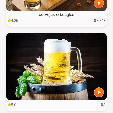
cervejas e beagles
4.25
8,847
5.0
3