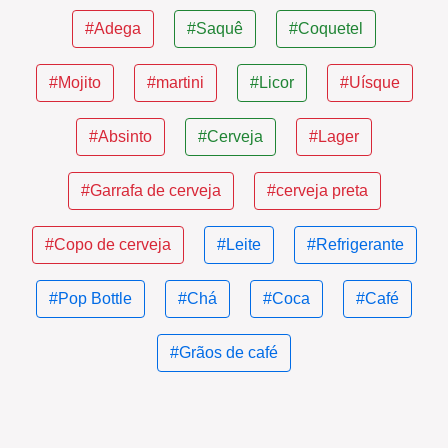
#Adega
#Saquê
#Coquetel
#Mojito
#martini
#Licor
#Uísque
#Absinto
#Cerveja
#Lager
#Garrafa de cerveja
#cerveja preta
#Copo de cerveja
#Leite
#Refrigerante
#Pop Bottle
#Chá
#Coca
#Café
#Grãos de café