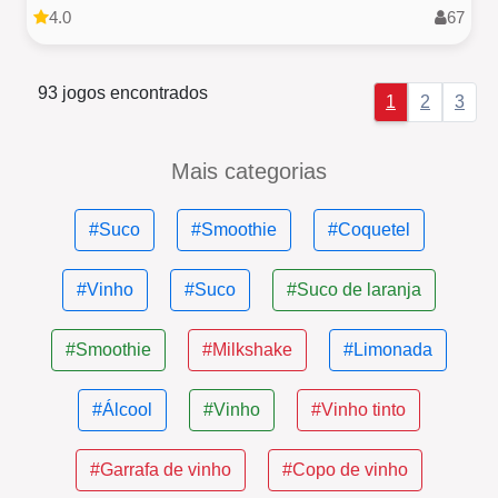
4.0
67
93 jogos encontrados
1
2
3
Mais categorias
#Suco
#Smoothie
#Coquetel
#Vinho
#Suco
#Suco de laranja
#Smoothie
#Milkshake
#Limonada
#Álcool
#Vinho
#Vinho tinto
#Garrafa de vinho
#Copo de vinho