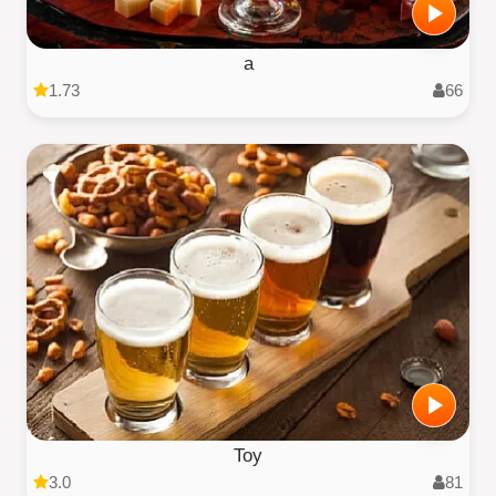
a
1.73
66
Toy
3.0
81