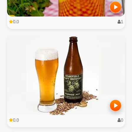
0.0
1
0.0
0