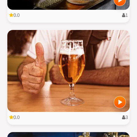
0.0
1
0.0
3