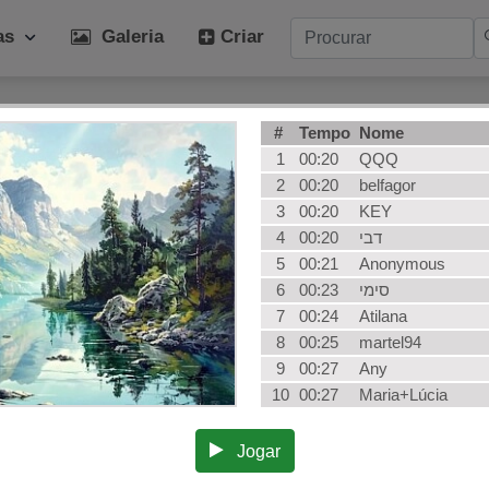
ias
Galeria
Criar
orias populares
#
Tempo
Nome
iamente
Arte
Ga
1
00:20
QQQ
mais
Inverno
de
2
00:20
belfagor
3
00:20
KEY
ida
Cão
Fr
4
00:20
דבי
orama
Plantar
Ve
5
00:21
Anonymous
o
Arquitetura
Fo
6
00:23
סימי
nças
AI Art
To
7
00:24
Atilana
8
00:25
martel94
9
00:27
Any
10
00:27
Maria+Lúcia
Jogar