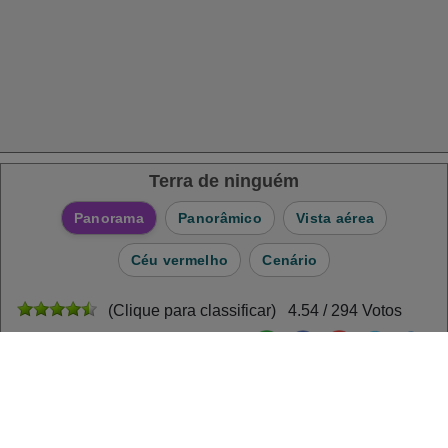
Terra de ninguém
Panorama
Panorâmico
Vista aérea
Céu vermelho
Cenário
(Clique para classificar) 4.54 / 294 Votos
Compartilhar quebra-cabeça:
Quebra-cabeça diário
: 02/04/2024
Campeão atual: Kiki Realizado em: 2024-04-02
Crédito e copyright da foto: midjourney