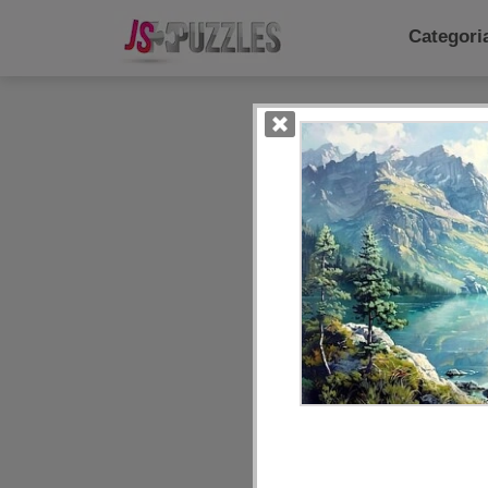
Categor
Categ
Diar
Ani
Com
Pan
Bol
Cria