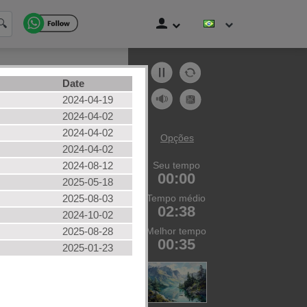
🔍
Date
to
2024-04-19
 praia
2024-04-02
2024-04-02
uta
Opções
2024-04-02
ículo
2024-08-12
Seu tempo
tos do usuário
00:00
2025-05-18
das as categorias
2025-08-03
Tempo médio
02:38
2024-10-02
2025-08-28
Melhor tempo
00:35
2025-01-23