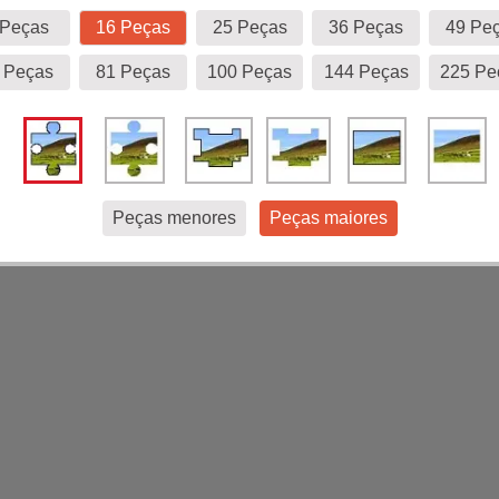
 Peças
16 Peças
25 Peças
36 Peças
49 Pe
 Peças
81 Peças
100 Peças
144 Peças
225 Pe
Peças menores
Peças maiores