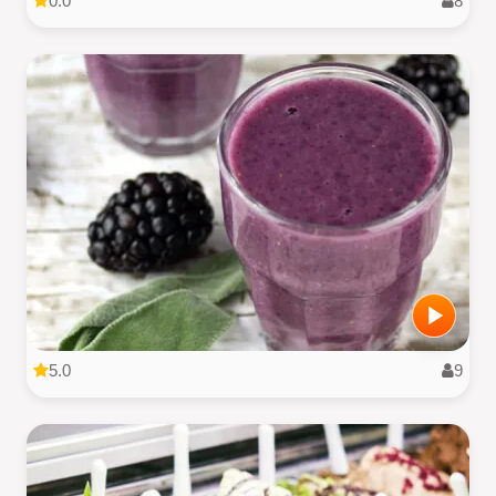
0.0
8
5.0
9