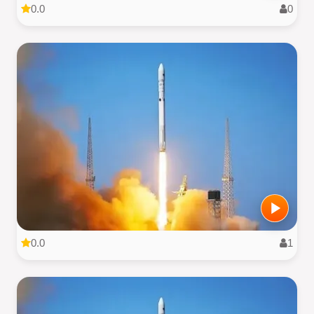
0.0
0
0.0
1