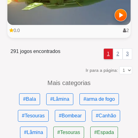
0.0
2
291 jogos encontrados
1
2
3
Ir para a página:
Mais categorias
#Bala
#Lâmina
#arma de fogo
#Tesouras
#Bombear
#Canhão
#Lâmina
#Tesouras
#Espada