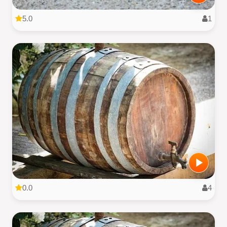
5.0
1
0.0
4