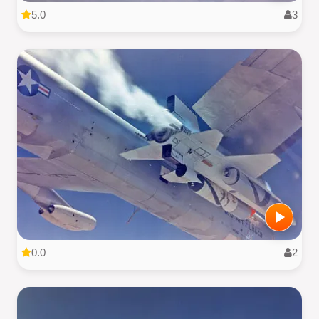
5.0
3
0.0
2