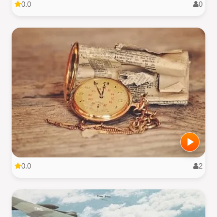
0.0
0
0.0
2