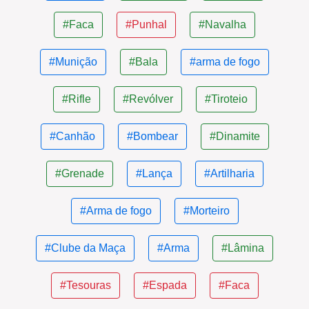
#Faca
#Punhal
#Navalha
#Munição
#Bala
#arma de fogo
#Rifle
#Revólver
#Tiroteio
#Canhão
#Bombear
#Dinamite
#Grenade
#Lança
#Artilharia
#Arma de fogo
#Morteiro
#Clube da Maça
#Arma
#Lâmina
#Tesouras
#Espada
#Faca