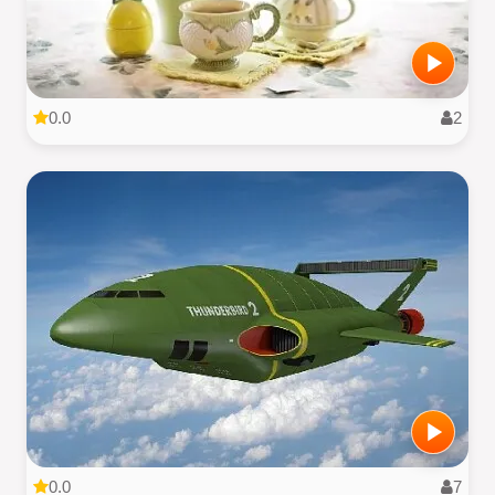
0.0
2
0.0
7