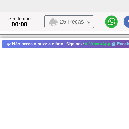
Seu tempo
25 Peças
00:00
a
🧩
Não perca o puzzle diário!
Siga-nos:
📱 WhatsApp
•
📘 Face
Este quebra cabeça foi colocado por um usuário,
Este quebra-cabeça pertence ao dono do álbum
Aliment
Meu álbum:
alimentar
Bola de tênis
Arranjo de flores
Balão
Músic
Desenhando
Campeão atual: Not set yet
Crédito e copyright da foto: