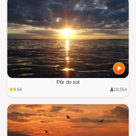
Pôr do sol
4.64
18,554