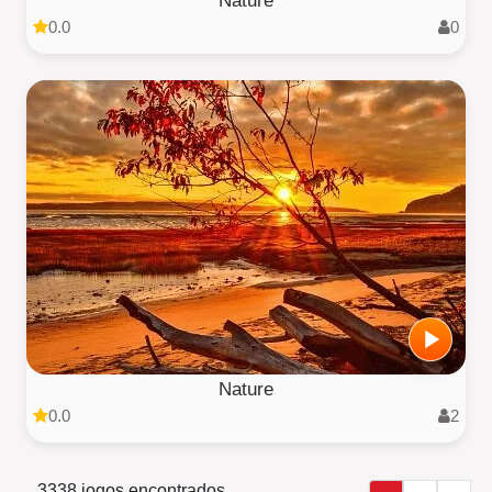
Nature
0.0
0
Nature
0.0
2
3338 jogos encontrados