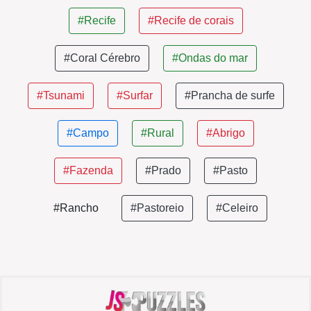
#Recife
#Recife de corais
#Coral Cérebro
#Ondas do mar
#Tsunami
#Surfar
#Prancha de surfe
#Campo
#Rural
#Abrigo
#Fazenda
#Prado
#Pasto
#Rancho
#Pastoreio
#Celeiro