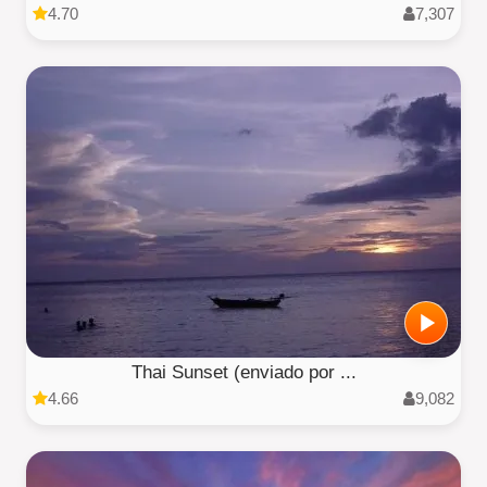
4.70
7,307
Thai Sunset (enviado por ...
4.66
9,082