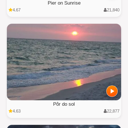
Pier on Sunrise
4.67
21,840
Pôr do sol
4.63
22,877