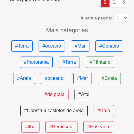
1
2
3
Ir para a página:
Mais categorias
#Terra
#oceano
#Mar
#Cenário
#Panorama
#Terra
#Pântano
#Areia
#oceano
#Mar
#Costa
#de praia
#Atol
#Construir castelos de areia
#Baía
#ilha
#Península
#Enseada