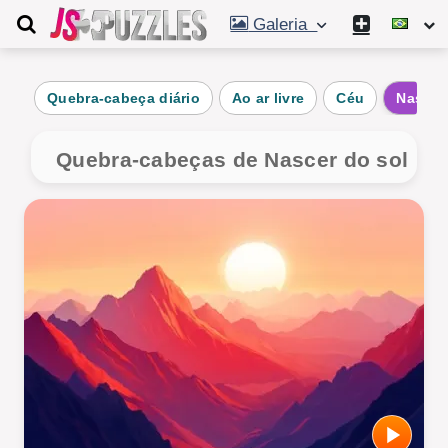
Galeria
Quebra-cabeça diário
Ao ar livre
Céu
Nascer
Quebra-cabeças de Nascer do sol