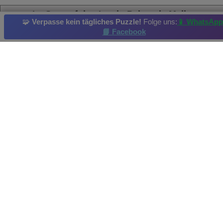
La Seu auf den Inseln Palma de Mallorca,...
🧩
Verpasse kein tägliches Puzzle!
Folge uns:
📱 WhatsApp
📘 Facebook
Dom
Bürogebäude
Hotel
Kirchturm
Kupp
Tägliches Rätsel
: 16/11/2019
Aktueller Highscore: Helsbels Erreicht am: 2019-11-18
Bildquelle und Urheberrecht: By Balate Dorin