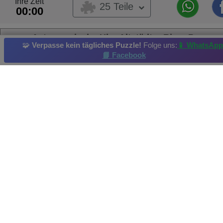
Ihre Zeit
25 Teile
00:00
Astronomische Uhr, Altstädter Ring, Prag...
🧩
Verpasse kein tägliches Puzzle!
Folge uns:
📱 WhatsApp
📘 Facebook
Glockenturm
Wohngebäude
Kloster
Straße
Die Architektur
Tägliches Rätsel
: 01/09/2019
Aktueller Highscore: NEILA Erreicht am: 2020-06-18
Bildquelle und Urheberrecht: By s4svisuals