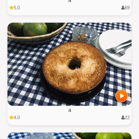
a
5.0
69
a
4.0
22