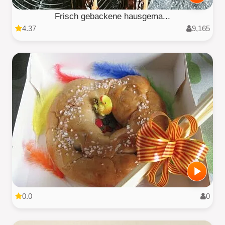
Frisch gebackene hausgema...
4.37
9,165
0.0
0