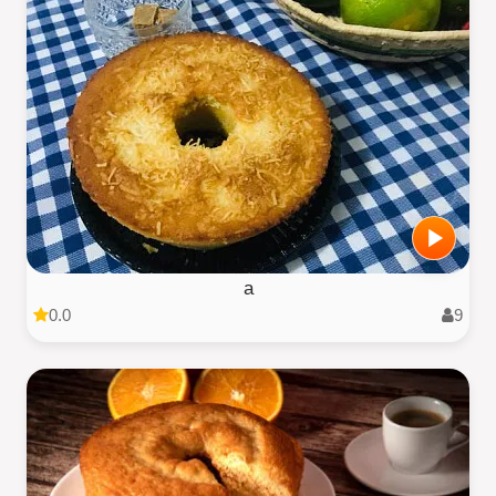
a
0.0
9