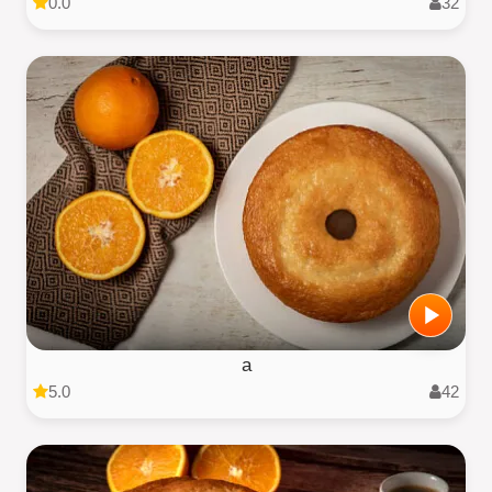
0.0
32
a
5.0
42