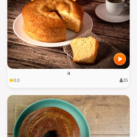
a
0.0
35