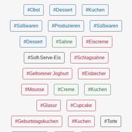
#Obst
#Dessert
#Kuchen
#Süßwaren
#Produzieren
#Süßwaren
#Dessert
#Sahne
#Eiscreme
#Soft-Serve-Eis
#Schlagsahne
#Gefrorener Joghurt
#Eisbecher
#Mousse
#Creme
#Kuchen
#Glasur
#Cupcake
#Geburtstagskuchen
#Kuchen
#Torte