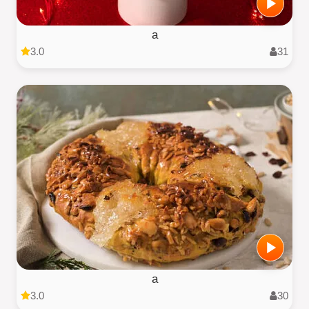
a
3.0
31
a
3.0
30