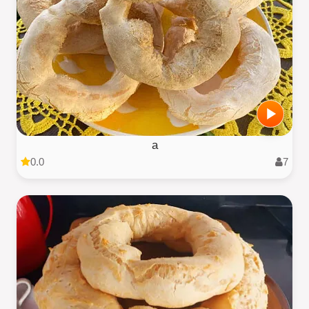
a
0.0
7