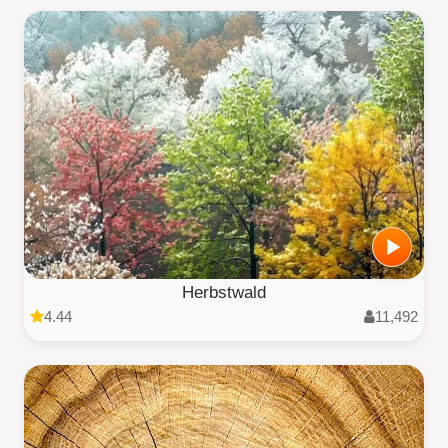
Herbstwald
4.44
11,492