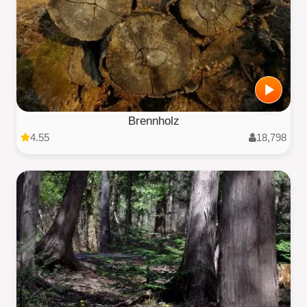
Brennholz
4.55
18,798