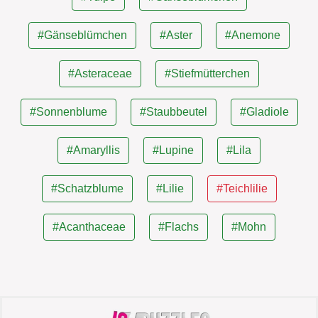
#Gänseblümchen
#Aster
#Anemone
#Asteraceae
#Stiefmütterchen
#Sonnenblume
#Staubbeutel
#Gladiole
#Amaryllis
#Lupine
#Lila
#Schatzblume
#Lilie
#Teichlilie
#Acanthaceae
#Flachs
#Mohn