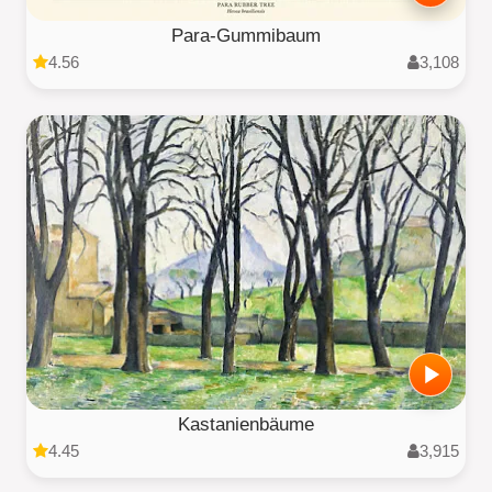
Para-Gummibaum
4.56
3,108
Kastanienbäume
4.45
3,915