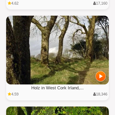
4.62
17,160
Holz in West Cork Irland,...
4.59
18,346