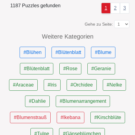
1187 Puzzles gefunden
1
2
3
Gehe zu Seite:
Weitere Kategorien
#Blühen
#Blütenblatt
#Blume
#Blütenblatt
#Rose
#Geranie
#Araceae
#Iris
#Orchidee
#Nelke
#Dahlie
#Blumenarrangement
#Blumenstrauß
#Ikebana
#Kirschblüte
#Tulpe
#Gänseblümchen