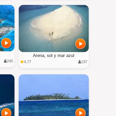
Arena, sol y mar azul
245
4.77
197