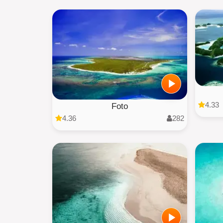
4.33
Foto
4.36
282