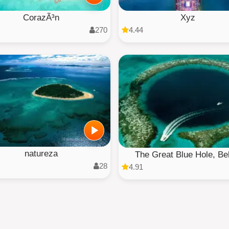
CorazÃ³n
Xyz
270
4.44
natureza
The Great Blue Hole, Be
28
4.91