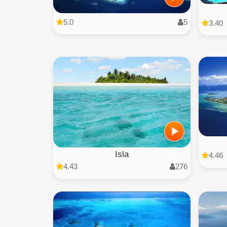
5.0
5
3.40
Isla
4.46
4.43
276