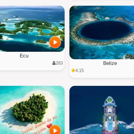
Ecu
283
Belize
4.15