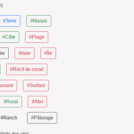
es
#Terre
#Marais
#Côte
#Plage
ble
#baie
#Île
#Récif de corail
sunami
#Surfant
#Rural
#Abri
#Ranch
#Pâturage
isite des vins