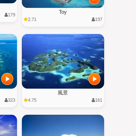
Toy
179
2.71
197
風景
323
4.75
161