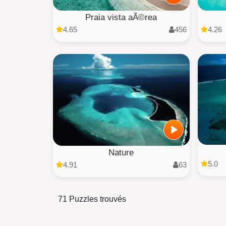
Praia vista aÃ©rea
4.65
456
4.26
Nature
5.0
4.91
63
71 Puzzles trouvés