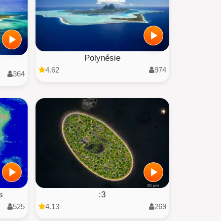
Polynésie
4.62
974
364
s
:3
525
4.13
269