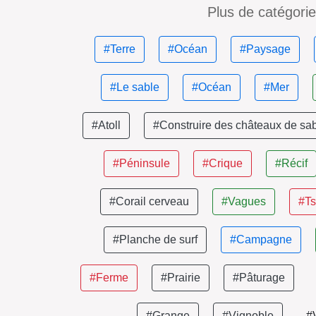
Plus de catégori
#Terre
#Océan
#Paysage
#Le sable
#Océan
#Mer
#Atoll
#Construire des châteaux de sa
#Péninsule
#Crique
#Récif
#Corail cerveau
#Vagues
#T
#Planche de surf
#Campagne
#Ferme
#Prairie
#Pâturage
#Grange
#Vignoble
#V