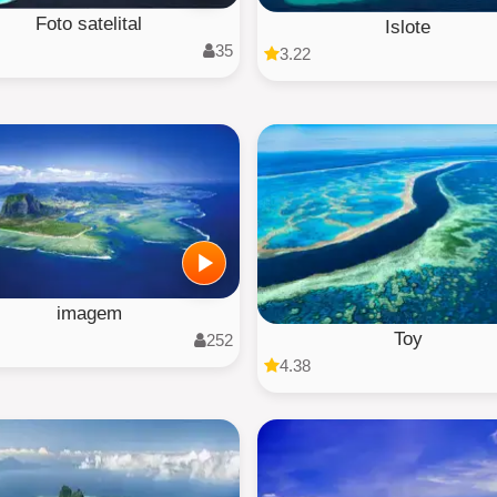
Foto satelital
Islote
35
3.22
imagem
Toy
252
4.38