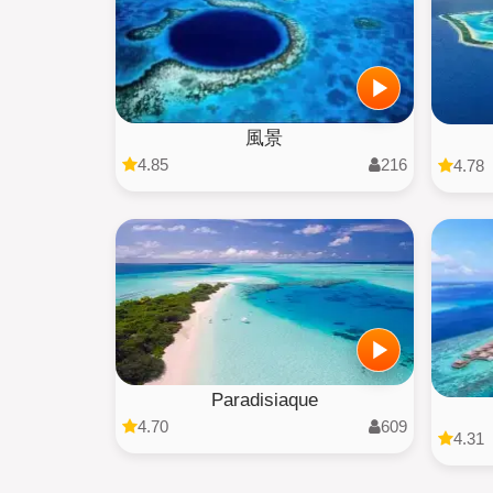
風景
4.85
216
4.78
Paradisiaque
4.70
609
4.31