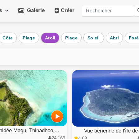
es
Galerie
Créer
ries populaires
Côte
Plage
Atoll
Plage
Soleil
Abri
Forê
dien
Art
Ch
aux
Hiver
Pl
nts
Chien
Fru
age
Plante
Vé
au
Architecture
Puz
ts
AI Art
Tou
hidée Magu, Thinadhoo,...
Vue aérienne de l'île de 
24,169
4.63