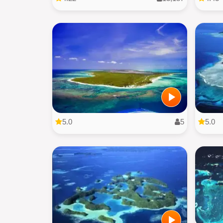
5.0
5
5.0