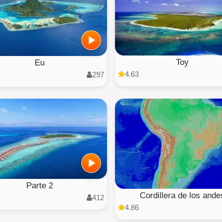
Toy
Eu
4.63
297
Parte 2
Cordillera de los ande
412
4.86