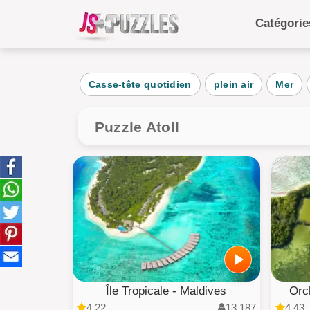
Catégori
Catégo
Casse-tête quotidien
plein air
Mer
Quoti
Anim
Puzzle Atoll
Alime
Pays
gâte
Enfan
Île Tropicale - Maldives
Orc
4.22
13,187
4.43