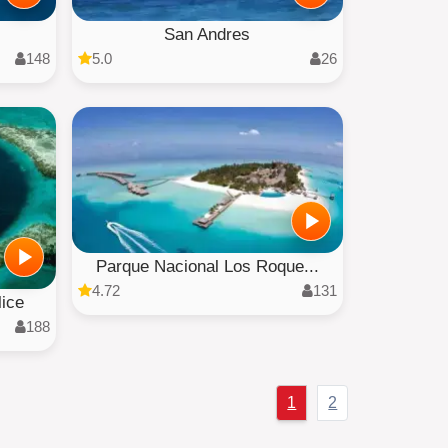
San Andres
148
5.0
26
Parque Nacional Los Roque...
4.72
131
lice
188
1
2