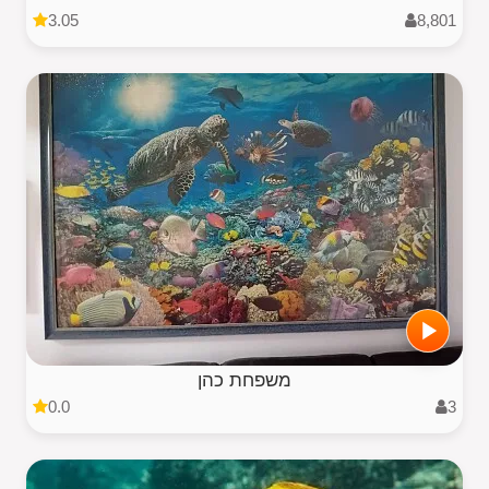
3.05
8,801
משפחת כהן
0.0
3