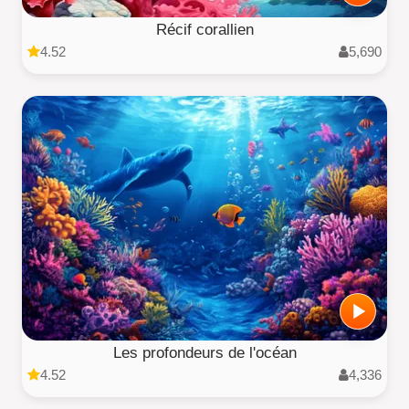
Récif corallien
4.52
5,690
Les profondeurs de l'océan
4.52
4,336