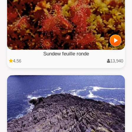
Sundew feuille ronde
4.56
13,940