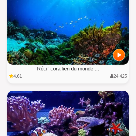
Récif corallien du monde ...
4.61
24,425