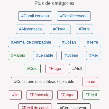
Plus de catégories
#Corail cerveau
#Corail cerveau
#Alcyonacea
#Oiseau
#Terre
#Animal de compagnie
#Océan
#Terre
#Marais
#Le sable
#Océan
#Mer
#Côte
#Plage
#Atoll
#Construire des châteaux de sable
#baie
#Île
#Péninsule
#Crique
#Récif
#Récif de corail
#Corail cerveau