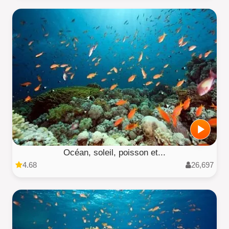
Océan, soleil, poisson et...
4.68
26,697