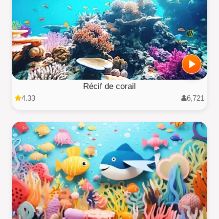
Récif de corail
4.33
6,721