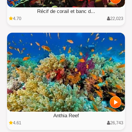
Récif de corail et banc d...
4.70
22,023
Anthia Reef
4.61
26,743