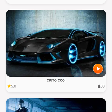
carro cool
5.0
80