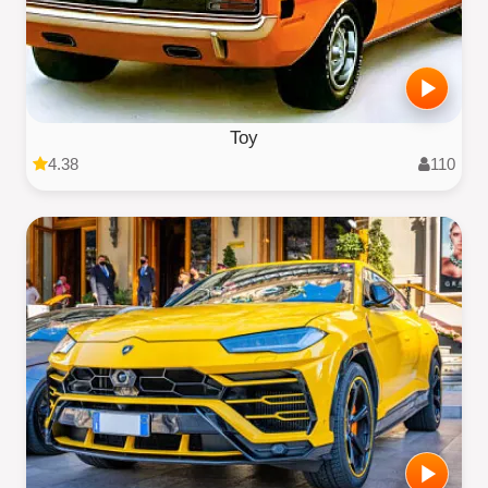
Toy
4.38
110