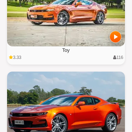
Toy
3.33
116