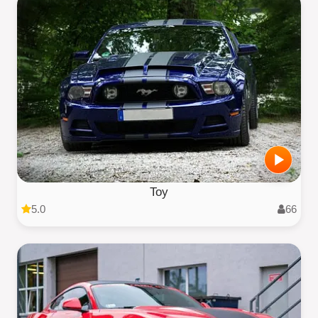
Toy
5.0
66