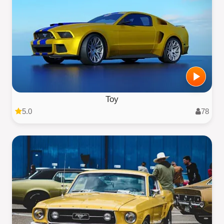
Toy
5.0
78