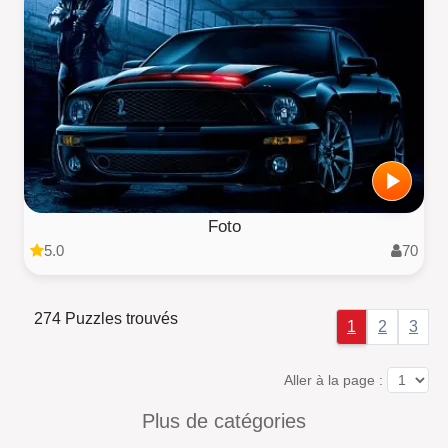
Foto
5.0
70
274 Puzzles trouvés
1
2
3
Aller à la page :
Plus de catégories