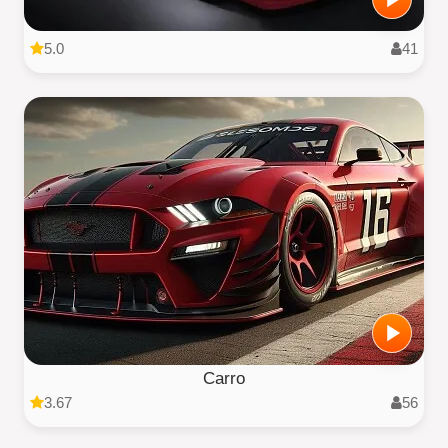
5.0
41
Carro
3.67
56