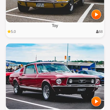
Toy
5.0
68