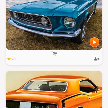
Toy
5.0
81