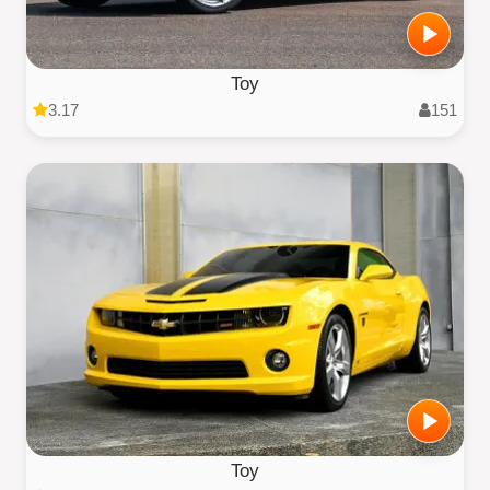
Toy
3.17
151
Toy