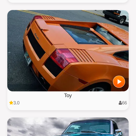
Toy
3.0
66