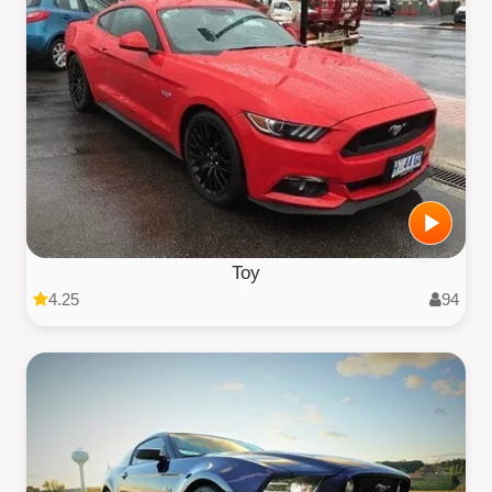
Toy
4.25
94