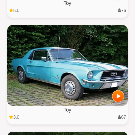
Toy
5.0
76
Toy
3.0
67