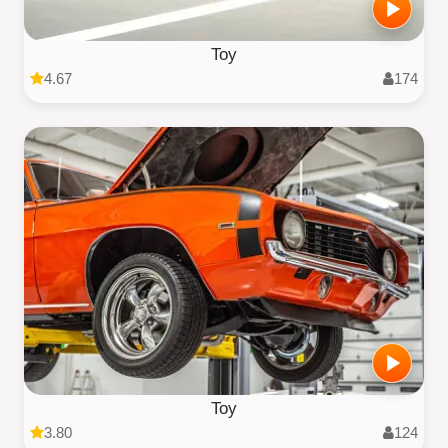
Toy
4.67
174
Toy
3.80
124