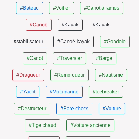
#Bateau
#Voilier
#Canot à rames
#Canoë
#Kayak
#Kayak
#stabilisateur
#Canoë-kayak
#Gondole
#Canot
#Traversier
#Barge
#Dragueur
#Remorqueur
#Nautisme
#Yacht
#Motomarine
#Icebreaker
#Destructeur
#Pare-chocs
#Voiture
#Tige chaud
#Voiture ancienne