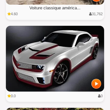
Voiture classique américa...
4.60
31,762
0.0
0