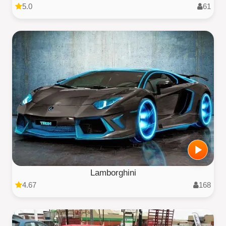
5.0
61
Lamborghini
4.67
168