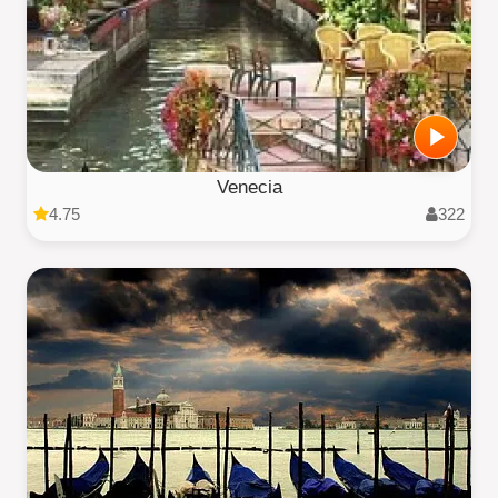
Venecia
4.75
322