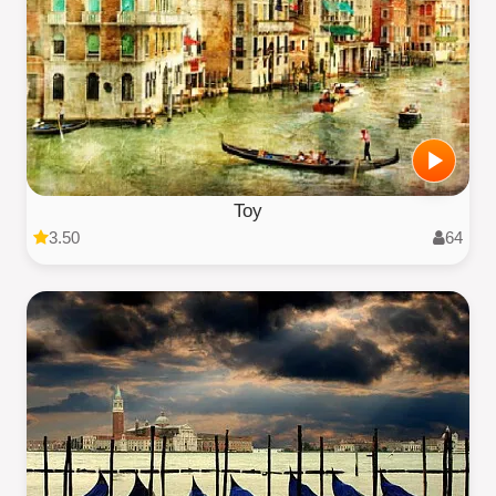
Toy
3.50
64