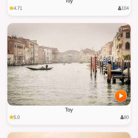
Toy
4.71
104
Toy
5.0
80