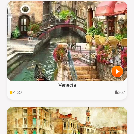
Venecia
4.29
267