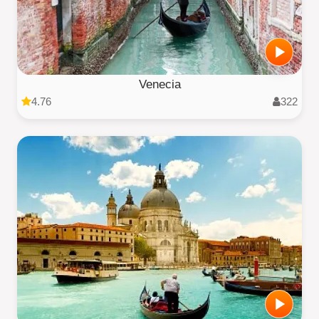
Venecia
4.76
322