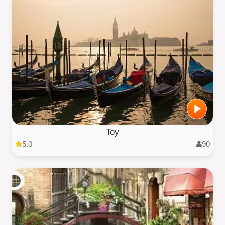
Toy
5.0
90