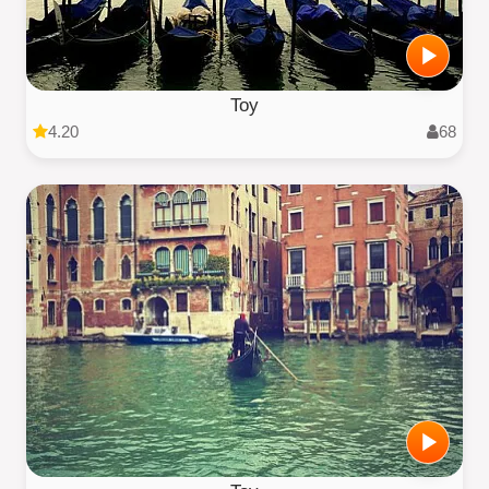
Toy
4.20
68