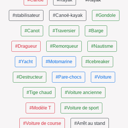
#stabilisateur
#Canoë-kayak
#Gondole
#Canot
#Traversier
#Barge
#Dragueur
#Remorqueur
#Nautisme
#Yacht
#Motomarine
#Icebreaker
#Destructeur
#Pare-chocs
#Voiture
#Tige chaud
#Voiture ancienne
#Modèle T
#Voiture de sport
#Voiture de course
#Arrêt au stand