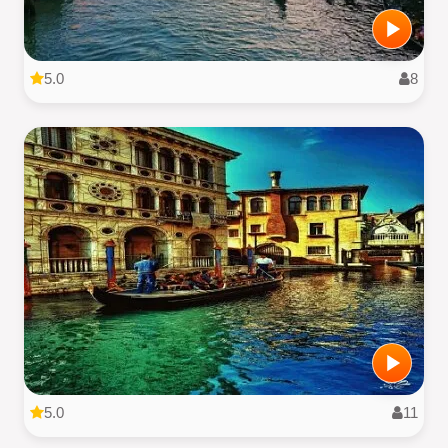
5.0
8
5.0
11