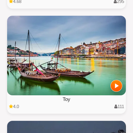
4.68
295
Toy
4.0
111