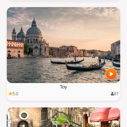
Toy
5.0
87