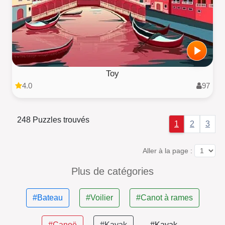
Toy
4.0
97
248 Puzzles trouvés
1
2
3
Aller à la page :
Plus de catégories
#Bateau
#Voilier
#Canot à rames
#Canoë
#Kayak
#Kayak