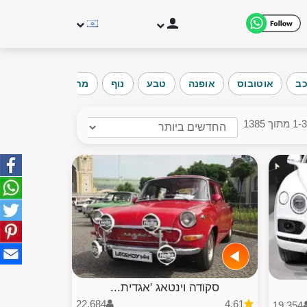
ב
אוטובוס
אופנה
טבע
נוף
מחוץ לבית
ארכי
 מתוך 1385
י משתמשים
גוריות
סקודה וינטאג 'אגדית...
22,684
4.61
19,354