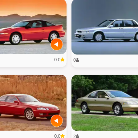
0.0
0
0.0
2