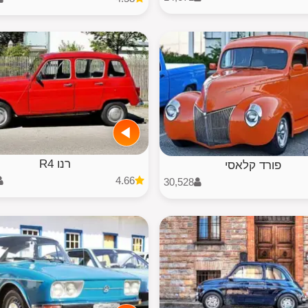
רנו R4
פורד קלאסי
4.66
30,528