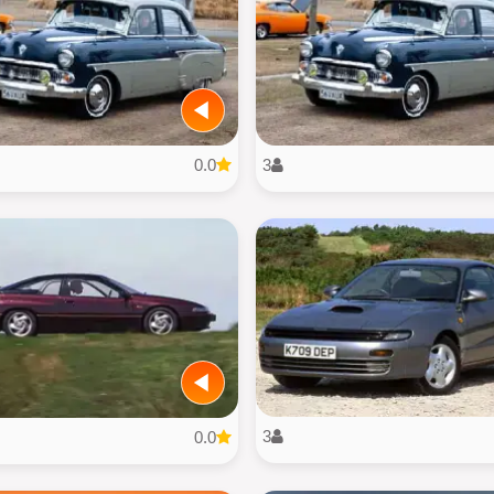
0.0
3
3
0.0