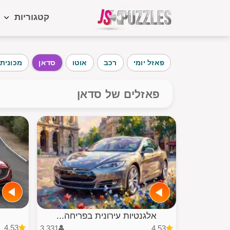
קטגוריות
קטגוריות 
פאזל יומי
רכב
אוטו
סדאן
מכונית 
פאזל יומי
חיות
פאזלים של סדאן
מזון
נוף
עוגה
ילדים
אלגנטיות עירונית בפריחה...
4.53
3,331
4.53