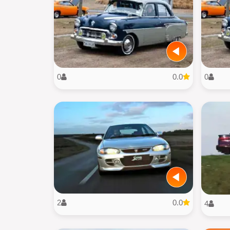
0
0.0
0
2
0.0
4