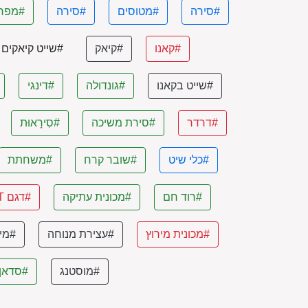
#סירה
#מטוסים
#סירה
#מפר
#קאנו
#קיאק
#שייט קיאקים
#שייט בקאנו
#גונדולה
#דינגי
#דרדר
#סירת משיכה
#סִירָאוּת
#כלי שיט
#שובר קרח
#משחתת
#רוד חם
#מכונית עתיקה
#דגם T
#מכונית מירוץ
#עצירת מנוחה
#מיר
#מוסטנג
#סדאן