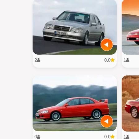
2
0.0
1
0
0.0
1