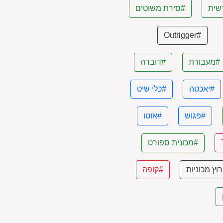
שית
#סירת משוטים
#Outrigger
#מעבורת
#דוברה
#יאכטה
#כלי שיט
#פגוש
#אוטו
#מכונית ספורט
וץ מכוניות
#קופה