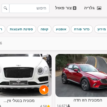
גלריה
צור פאזל
🔍
פופולריות
מירוץ
כדור פורח
אופנוע
קופה
ספינת תענוגות
רכ
אומנות
חתול
חורף
החוף
1-36
כלב
פרי
צמח
רכב
ארכיטקטורה
אלבומ
בינה מלאכותית
כל הקט
המכונית הזו חדה
מכונית בנטלי ווין...
14,671
4.58