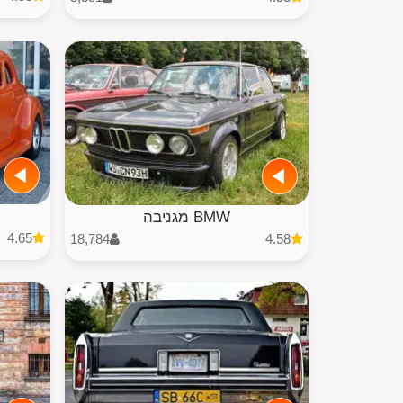
BMW מגניבה
4.65
18,784
4.58