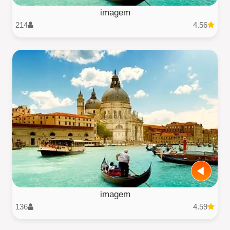
imagem
214
4.56
imagem
136
4.59