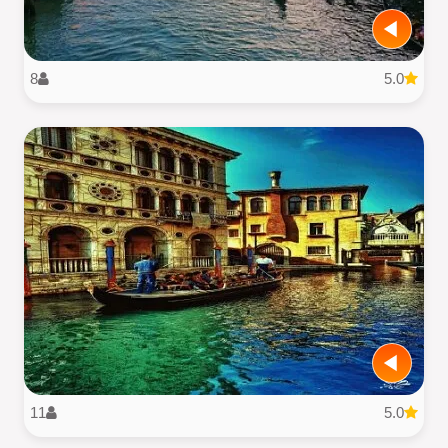
8
5.0
11
5.0