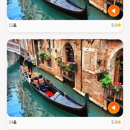
12
5.0
14
5.0