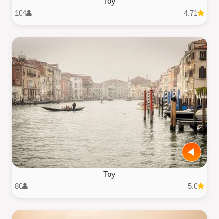
Toy
104
4.71
Toy
80
5.0