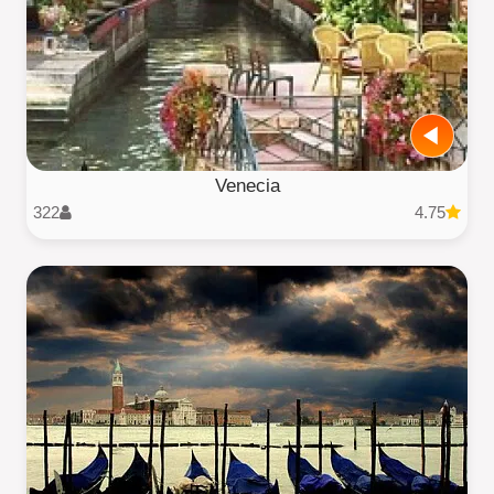
Venecia
322
4.75