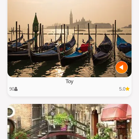
Toy
90
5.0