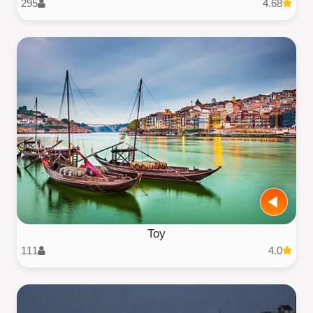
295
4.68
Toy
111
4.0