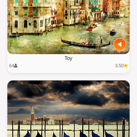
Toy
64
3.50