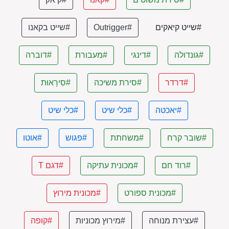
#שייט קיאקים
#Outrigger
#שייט בקאנו
#גונדולה
#דינגי
#מעבורת
#דוברה
#דרדר
#סירת משיכה
#סִירָאוּת
#יאכטה
#כלי שיט
#כלי שיט
#שובר קרח
#משחתת
#פגוש
#אוטו
#רוד חם
#מכונית עתיקה
#דגם T
#מכונית ספורט
#מכונית מירוץ
#עצירת מנוחה
#מירוץ מכוניות
#קופה