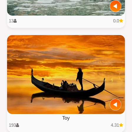
13
0.0
Toy
193
4.31