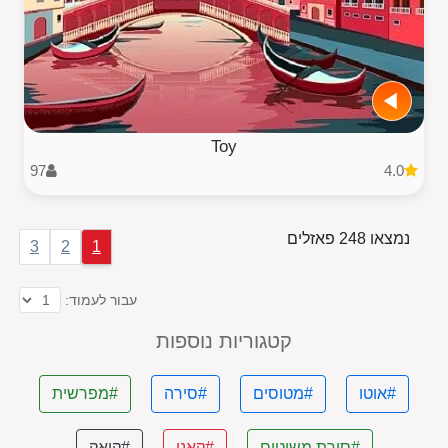
Toy
97
4.0
נמצאו 248 פאזלים
3
2
1
עבור לעמוד:
קטגוריות נוספות
#אוטו
#מטוסים
#סירה
#מפרשית
#סירת משוטים
#קאנו
#קיאק