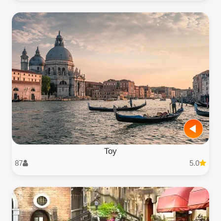
Toy
87
5.0