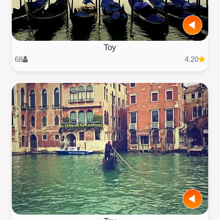
Toy
68
4.20