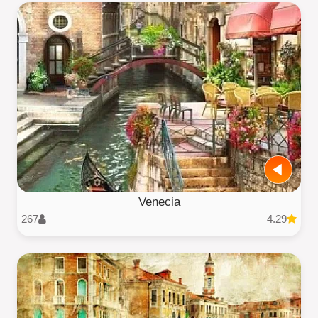
Venecia
267
4.29