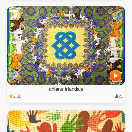
chiens irlandais
3.50
21