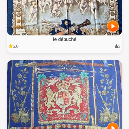
le débuché
5.0
3