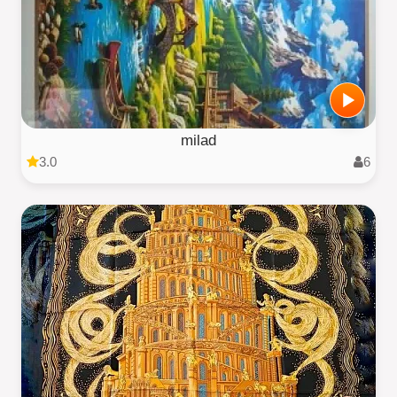
milad
3.0
6