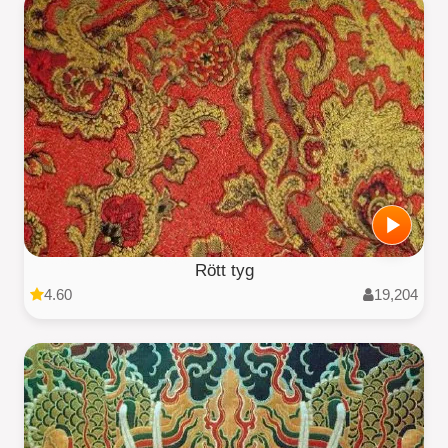
Rött tyg
4.60
19,204