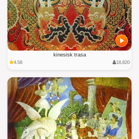
kinesisk trasa
4.58
18,820