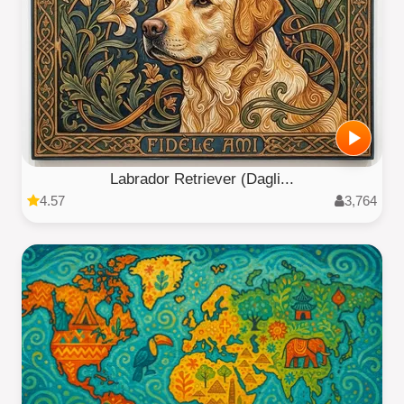
Labrador Retriever (Dagli...
4.57
3,764