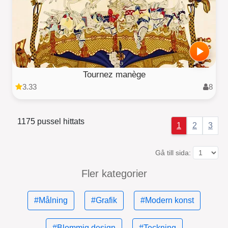
Tournez manège
3.33
8
1175 pussel hittats
1
2
3
Gå till sida:
Fler kategorier
#Målning
#Grafik
#Modern konst
#Blommig design
#Teckning