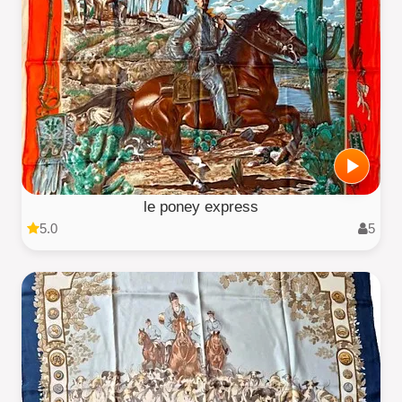
le poney express
5.0
5