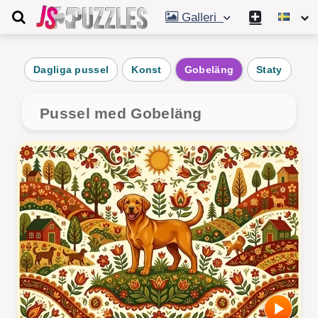
Galleri
Dagliga pussel
Konst
Gobeläng
Staty
Mo
Pussel med Gobeläng