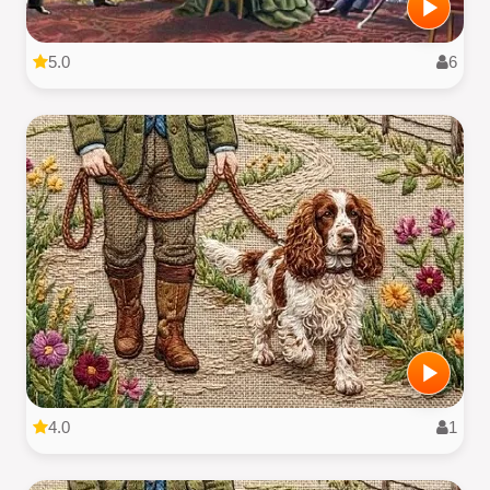
5.0
6
4.0
1