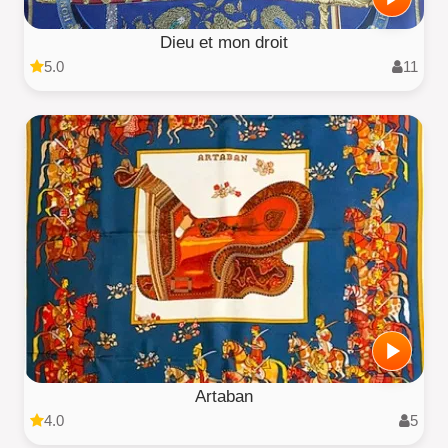
Dieu et mon droit
5.0
11
Artaban
4.0
5