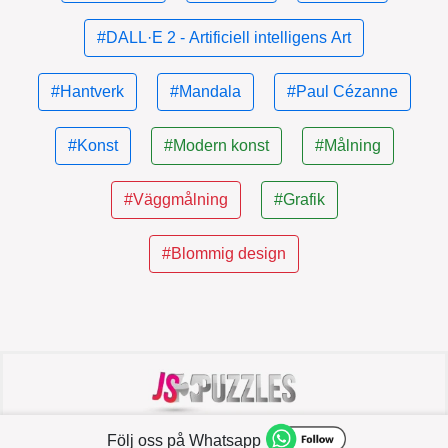
#DALL·E 2 - Artificiell intelligens Art
#Hantverk
#Mandala
#Paul Cézanne
#Konst
#Modern konst
#Målning
#Väggmålning
#Grafik
#Blommig design
|
|
|
Pussel
Pusselmakare
Hjälp och stöd
JSPuzzles
Följ oss på Whatsapp
|
gästbok
Kontakta oss