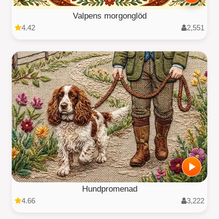
Valpens morgonglöd
4.42
2,551
Hundpromenad
4.66
3,222