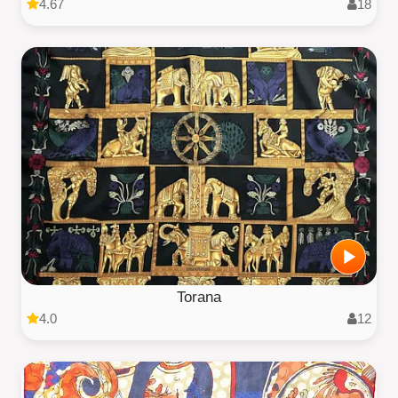
4.67
18
Torana
4.0
12