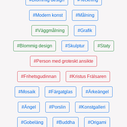
#Modern konst
#Målning
#Väggmålning
#Grafik
#Blommig design
#Skulptur
#Staty
#Person med groteskt ansikte
#Frihetsgudinnan
#Kristus Frälsaren
#Mosaik
#Färgatglas
#Ärkeängel
#Ängel
#Porslin
#Konstgalleri
#Gobeläng
#Buddha
#Origami