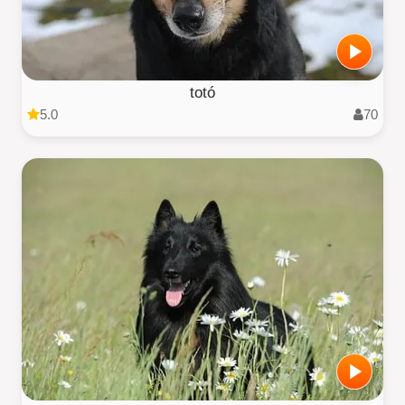
totó
5.0
70