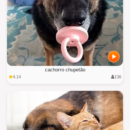
cachorro chupetão
4.14
136