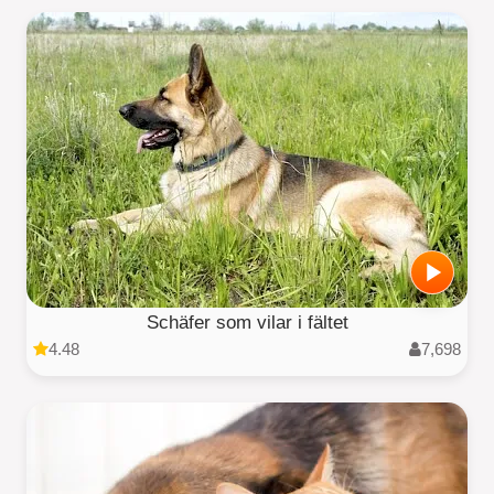
Schäfer som vilar i fältet
4.48
7,698