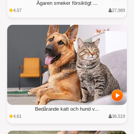
Ägaren smeker försiktigt ...
4.57
27,989
Bedårande katt och hund v...
4.61
36,519