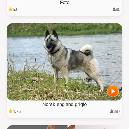
Foto
5.0
85
Norsk england grigio
4.76
387