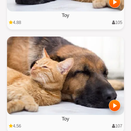
Toy
4.88
105
Toy
4.56
107