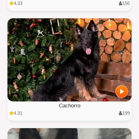
4.33
156
Cachorro
4.31
199