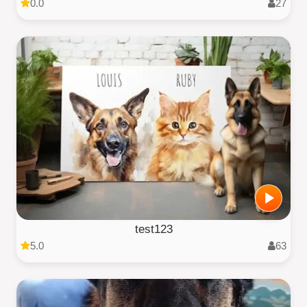
0.0
27
test123
5.0
63