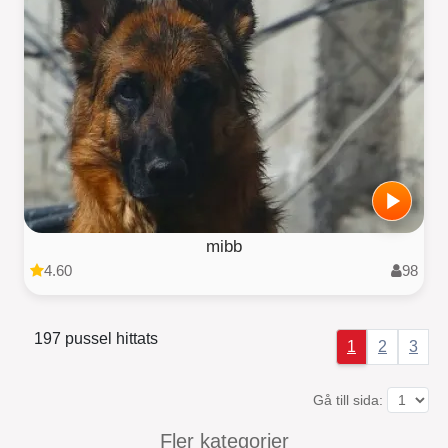
mibb
4.60
98
197 pussel hittats
1
2
3
Gå till sida:
Fler kategorier