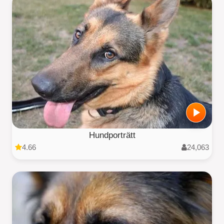
Hundporträtt
4.66
24,063