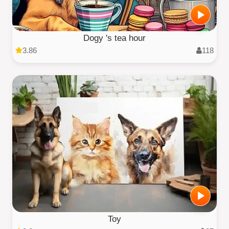
Dogy 's tea hour
3.86
118
Toy