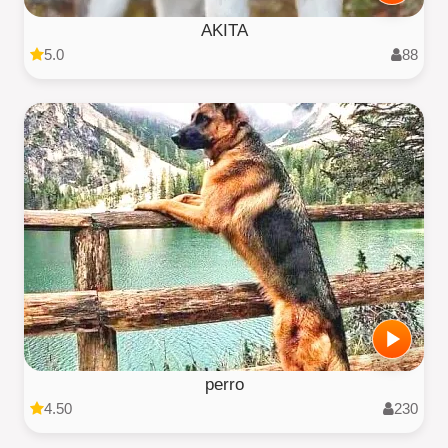
AKITA
5.0
88
perro
4.50
230