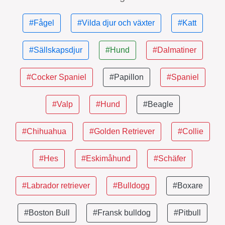
#Fågel
#Vilda djur och växter
#Katt
#Sällskapsdjur
#Hund
#Dalmatiner
#Cocker Spaniel
#Papillon
#Spaniel
#Valp
#Hund
#Beagle
#Chihuahua
#Golden Retriever
#Collie
#Hes
#Eskimåhund
#Schäfer
#Labrador retriever
#Bulldogg
#Boxare
#Boston Bull
#Fransk bulldog
#Pitbull