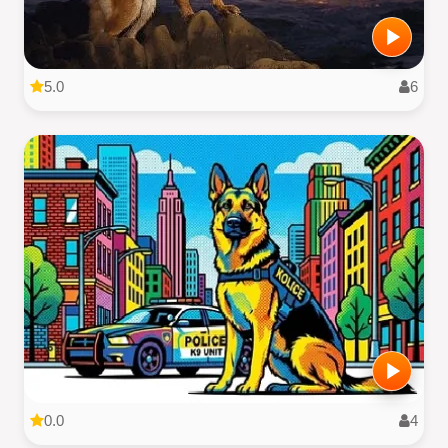
5.0
6
0.0
4