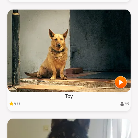
Toy
5.0
76