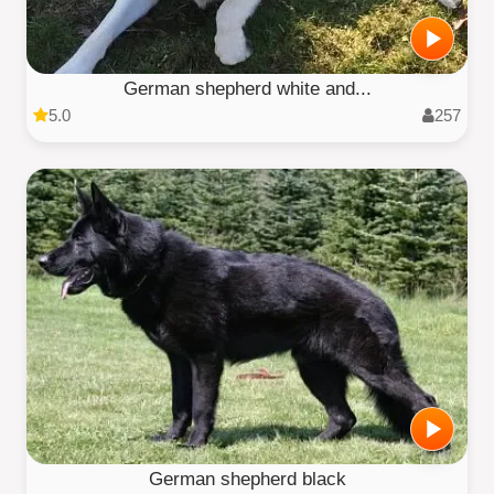
German shepherd white and...
5.0
257
German shepherd black