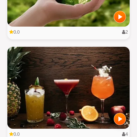
0.0
2
0.0
4