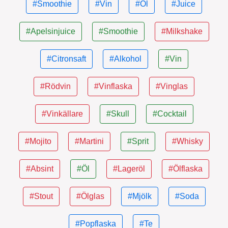
#Smoothie
#Vin
#Öl
#Juice
#Apelsinjuice
#Smoothie
#Milkshake
#Citronsaft
#Alkohol
#Vin
#Rödvin
#Vinflaska
#Vinglas
#Vinkällare
#Skull
#Cocktail
#Mojito
#Martini
#Sprit
#Whisky
#Absint
#Öl
#Lageröl
#Ölflaska
#Stout
#Ölglas
#Mjölk
#Soda
#Popflaska
#Te