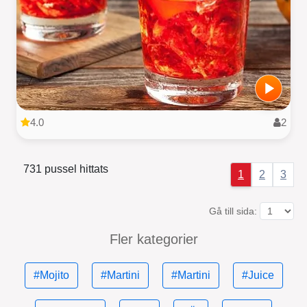
4.0
2
731 pussel hittats
1
2
3
Gå till sida:
Fler kategorier
#Mojito
#Martini
#Martini
#Juice