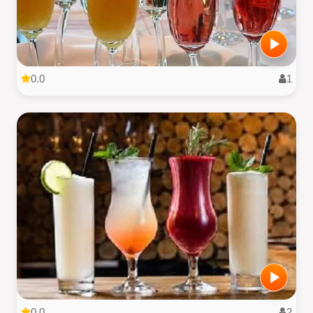
0.0
1
0.0
2