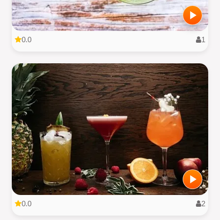
0.0
1
0.0
2