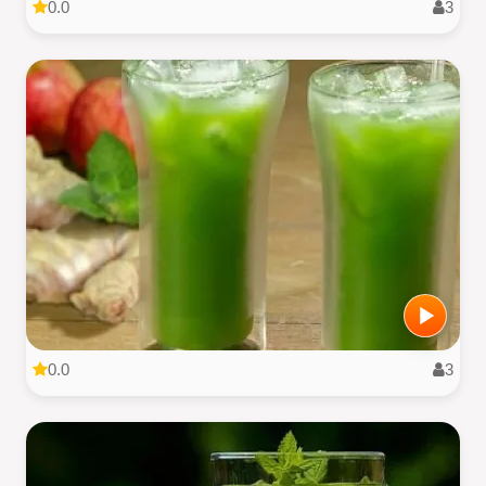
0.0
3
0.0
3