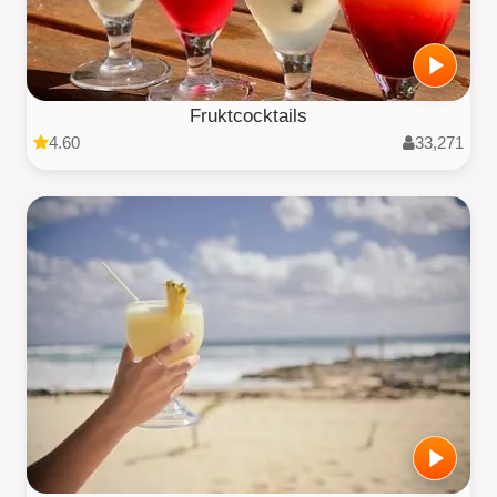
Fruktcocktails
4.60
33,271