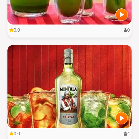
0.0
0
0.0
4