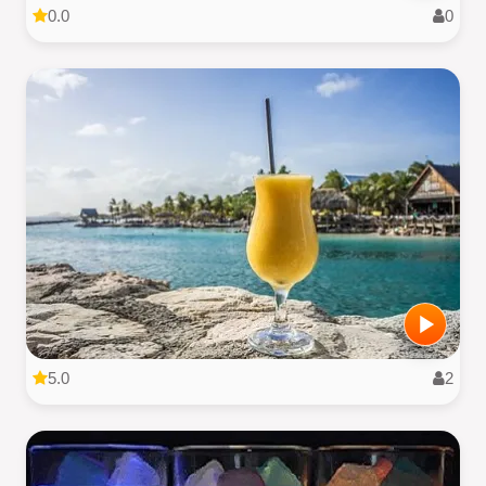
0.0
0
5.0
2