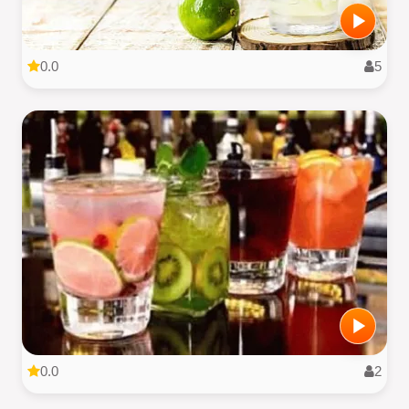
0.0
5
0.0
2