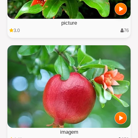
picture
3.0
76
imagem