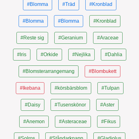
#Blomma
#Träd
#Kronblad
#Blomma
#Blomma
#Kronblad
#Reste sig
#Geranium
#Araceae
#Iris
#Orkide
#Nejlika
#Dahlia
#Blomsterarrangemang
#Blombukett
#Ikebana
#körsbärsblom
#Tulpan
#Daisy
#Tusenskönor
#Aster
#Anemon
#Asteraceae
#Fikus
#Solros
#Ståndarknapp
#Gladiolus