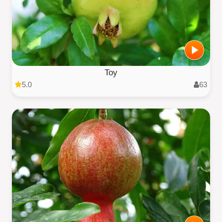
Toy
5.0
63