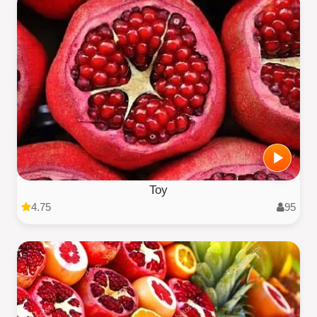
Toy
4.75
95