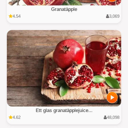
Granatäpple
4.54
3,069
Ett glas granatäpplejuice...
4.62
48,098