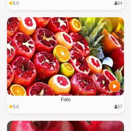
5.0
64
Foto
5.0
57