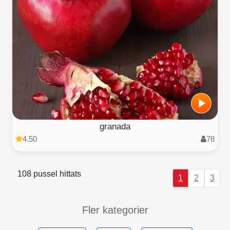
granada
4.50
78
108 pussel hittats
1
2
3
Fler kategorier