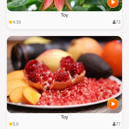
Toy
4.33
73
Toy
5.0
77