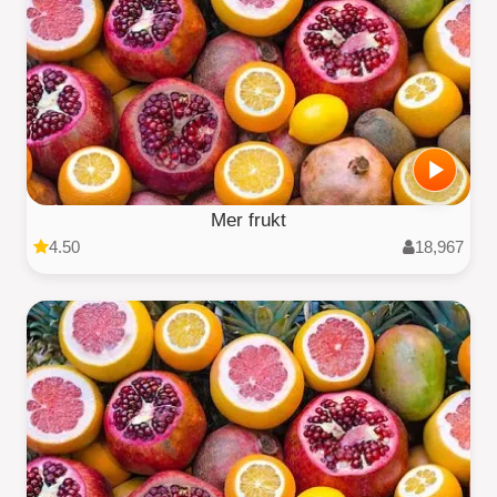
Mer frukt
4.50
18,967