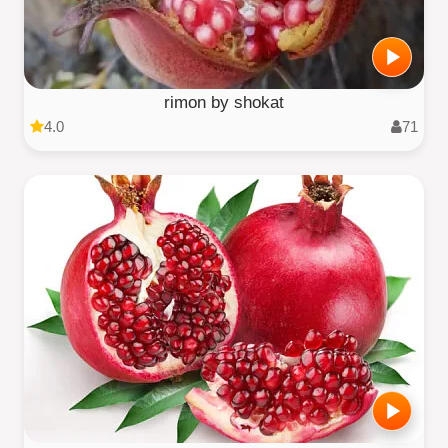
rimon by shokat
4.0
71