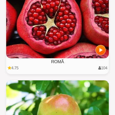
ROMÃ
4.75
104