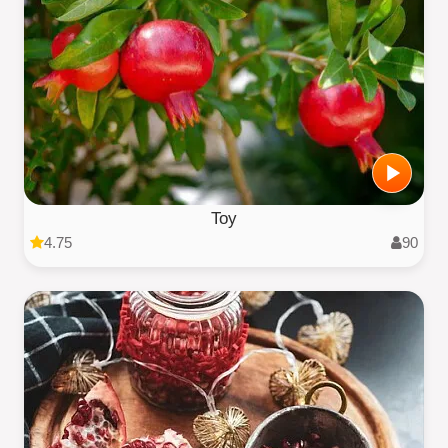
Toy
4.75
90