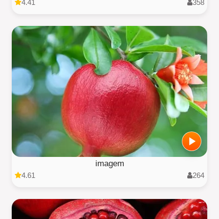
4.41
358
imagem
4.61
264