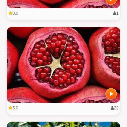
0.0
1
5.0
22