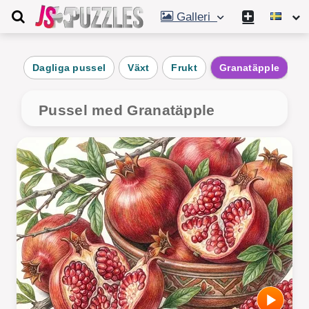
Galleri
Dagliga pussel
Växt
Frukt
Granatäpple
P
Pussel med Granatäpple