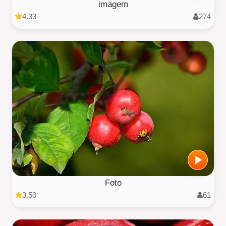
imagem
4.33
274
Foto
3.50
61