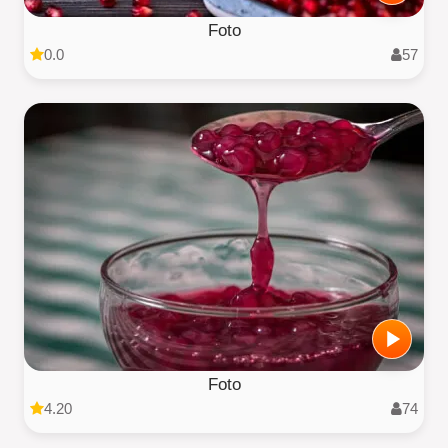
Foto
0.0
57
Foto
4.20
74