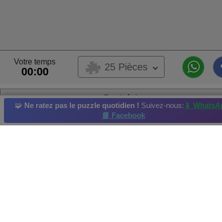
Votre temps
25 Pièces
00:00
Bortoleto
🧩
Ne ratez pas le puzzle quotidien !
Suivez-nous:
📱 WhatsA
Ce puzzle a été soumis par un utilisateur,
📘 Facebook
Ce puzzle provient d’un album utilisateur
Lambari
Propriétaire de l’Album :
Eder Luciele Ryan
Course automobile
Formule Un
Se rallier
Navi
Jet
Meilleur Score par : marliere401 Résolu en :2026-05-31
Crédit photo et copyright :F1