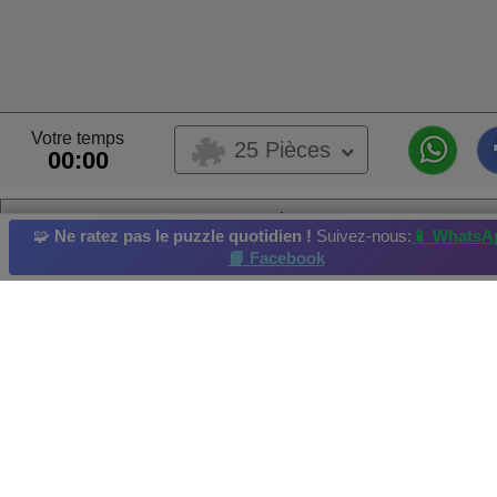
Votre temps
25 Pièces
00:00
auto
🧩
Ne ratez pas le puzzle quotidien !
Suivez-nous:
📱 WhatsA
Ce puzzle a été soumis par un utilisateur,
📘 Facebook
Ce puzzle provient d’un album utilisateur
My Album
Propriétaire de l’Album :
fedornik
Course automobile
Formule Un
Se rallier
Bateau
Moto
Meilleur Score par : Mary Rosa Merida Vzla. Résolu en :2026-06-14
Crédit photo et copyright :