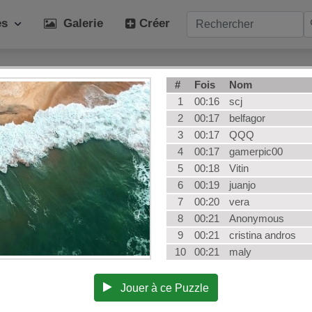
ies
Galerie
Créer
ories populaires
#
Fois
Nom
idien
Art
Ch
1
00:16
scj
maux
Hiver
Pl
2
00:17
belfagor
3
00:17
QQQ
ents
Chien
Fru
4
00:17
gamerpic00
sage
Plante
Vé
5
00:18
Vitin
au
Architecture
Puz
6
00:19
juanjo
nts
AI Art
To
7
00:20
vera
8
00:21
Anonymous
9
00:21
cristina andros
10
00:21
maly
Jouer à ce Puzzle