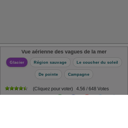
Vue aérienne des vagues de la mer
Glacier
Région sauvage
Le coucher du soleil
De pointe
Campagne
(Cliquez pour voter) 4.56 / 648 Votes
Partager Puzzle:
Casse-tête quotidien
: 23/09/2021
Meilleur Score par : gamerpic00 Résolu en :2022-09-22
Crédit photo et copyright :Pok Rie