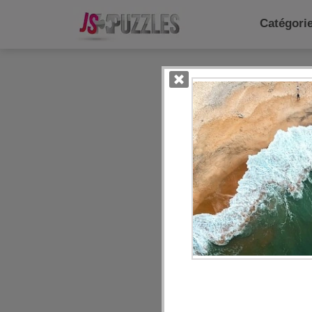
Catégor
Catég
Quot
Ani
Alim
Pay
gâte
Enfa