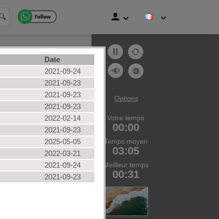
🔍
Date
at
2021-09-24
age
2021-09-23
2021-09-23
it
Options
2021-09-23
hicule
2022-02-14
Votre temps
zles des utilisateurs
00:00
2021-09-23
utes les categories
2025-05-05
Temps moyen
03:05
2022-03-21
2021-09-24
Meilleur temps
00:31
2021-09-23