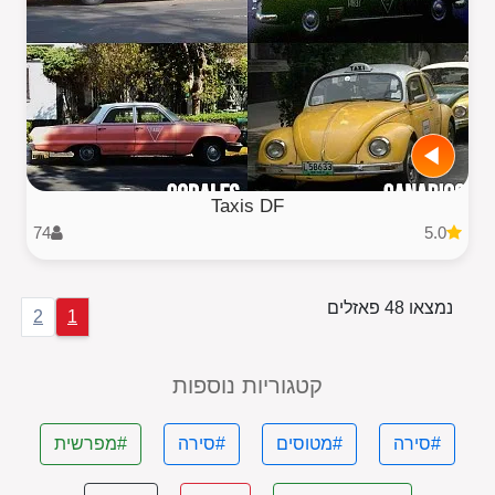
Taxis DF
74
5.0
נמצאו 48 פאזלים
2
1
קטגוריות נוספות
#סירה
#מטוסים
#סירה
#מפרשית