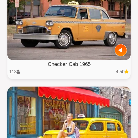
1965 Checker Cab
113
4.50