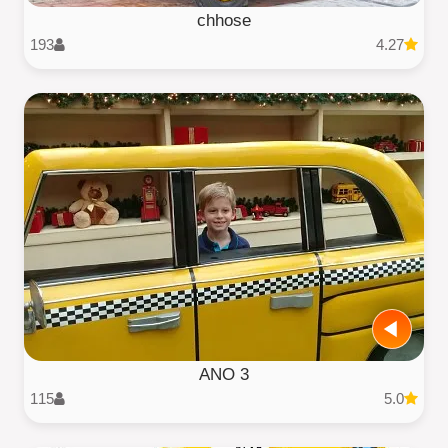
chhose
193
4.27
3 ANO
115
5.0