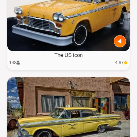
The US icon
148
4.67