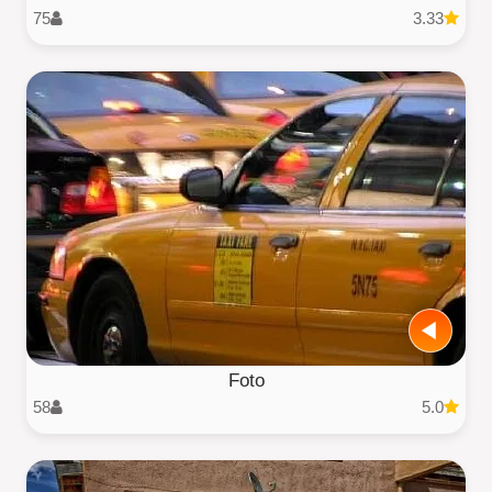
75
3.33
Foto
58
5.0