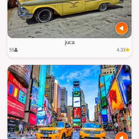
juca
55
4.33