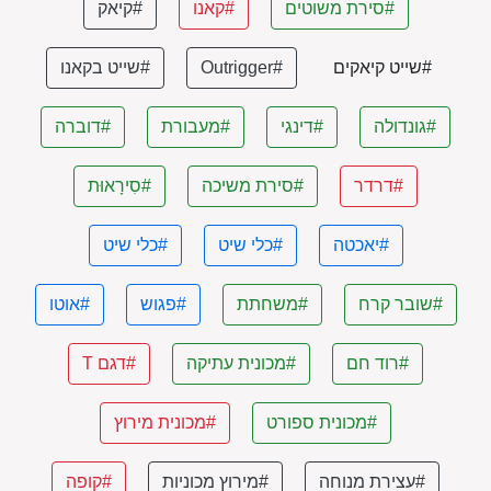
#סירת משוטים
#קאנו
#קיאק
#שייט קיאקים
#Outrigger
#שייט בקאנו
#גונדולה
#דינגי
#מעבורת
#דוברה
#דרדר
#סירת משיכה
#סִירָאוּת
#יאכטה
#כלי שיט
#כלי שיט
#שובר קרח
#משחתת
#פגוש
#אוטו
#רוד חם
#מכונית עתיקה
#דגם T
#מכונית ספורט
#מכונית מירוץ
#עצירת מנוחה
#מירוץ מכוניות
#קופה