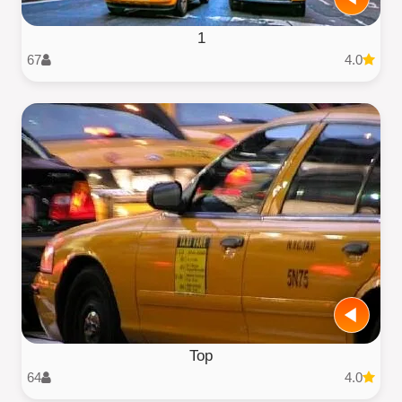
1
67
4.0
Top
64
4.0