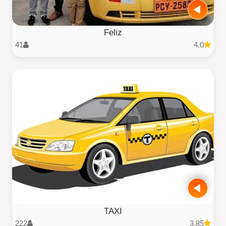
Feliz
41
4.0
TAXI
222
3.85