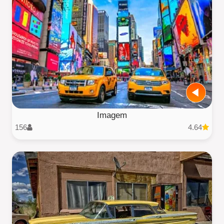
Imagem
156
4.64