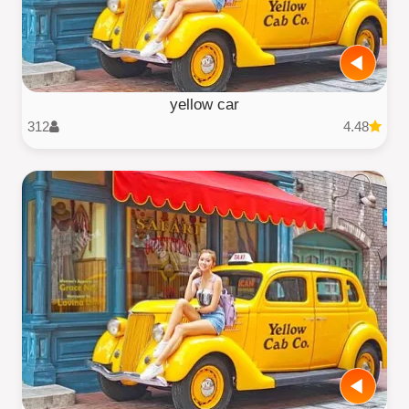
yellow car
312
4.48