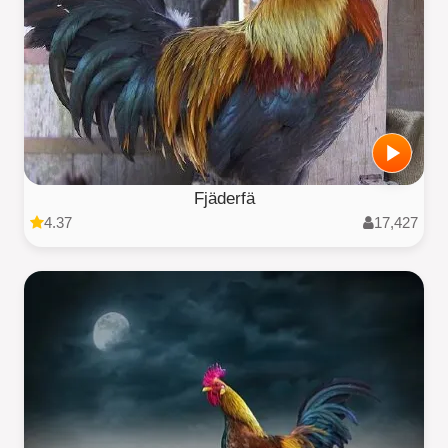
Fjäderfä
4.37
17,427