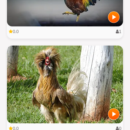
0.0
1
0.0
0