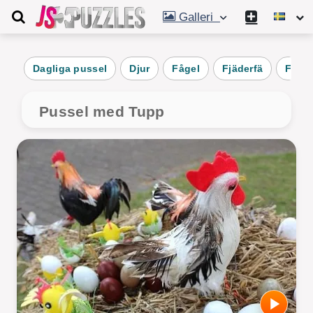
Galleri
Dagliga pussel
Djur
Fågel
Fjäderfä
Fjäde
Pussel med Tupp