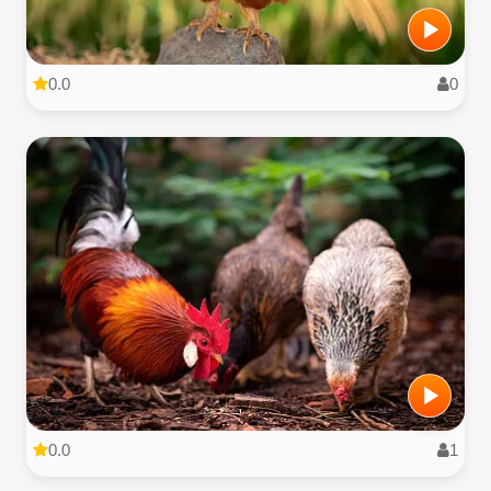
0.0
0
0.0
1