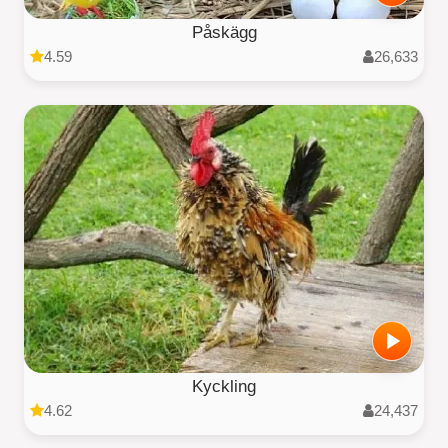
Påskägg
4.59
26,633
Kyckling
4.62
24,437