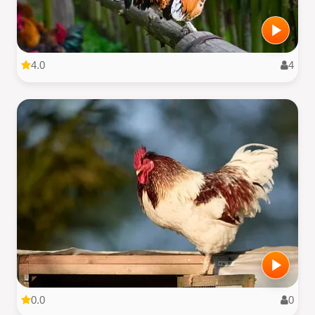
4.0
4
0.0
0