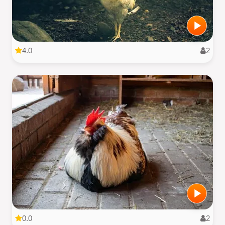
4.0
2
0.0
2