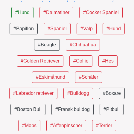
#Hund
#Dalmatiner
#Cocker Spaniel
#Papillon
#Spaniel
#Valp
#Hund
#Beagle
#Chihuahua
#Golden Retriever
#Collie
#Hes
#Eskimåhund
#Schäfer
#Labrador retriever
#Bulldogg
#Boxare
#Boston Bull
#Fransk bulldog
#Pitbull
#Mops
#Affenpinscher
#Terrier