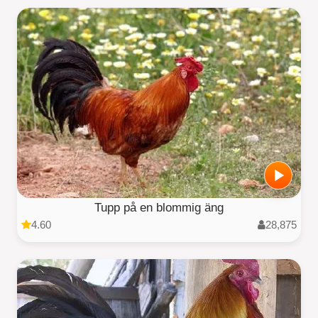
Tupp på en blommig äng
4.60
28,875