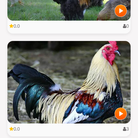
0.0
0
0.0
3