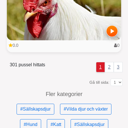
0.0
0
301 pussel hittats
1
2
3
Gå till sida:
Fler kategorier
#Sällskapsdjur
#Vilda djur och växter
#Hund
#Katt
#Sällskapsdjur