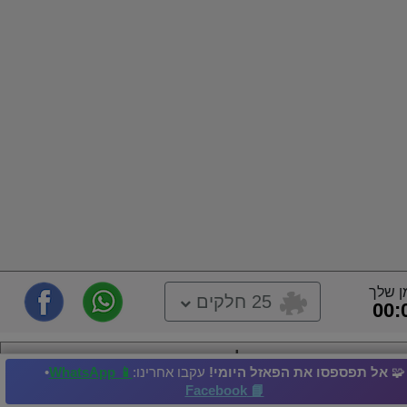
ן שלך
25 חלקים
00:
לָטוּס
🧩
אל תפספסו את הפאזל היומי!
עקבו אחרינו:
📱 WhatsApp
•
📘 Facebook
מטוס
מטוס
מטוס קרב
מטוס סילון
מפציץ